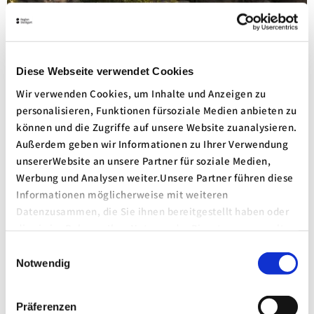
Birkenkopf - Monte Scherbelino Stuttgart
Stuttgart
Diese Webseite verwendet Cookies
Wir verwenden Cookies, um Inhalte und Anzeigen zu
Details
personalisieren, Funktionen fürsoziale Medien anbieten zu
können und die Zugriffe auf unsere Website zuanalysieren.
Außerdem geben wir Informationen zu Ihrer Verwendung
unsererWebsite an unsere Partner für soziale Medien,
Werbung und Analysen weiter.Unsere Partner führen diese
Informationen möglicherweise mit weiteren
Datenzusammen, die Sie ihnen bereitgestellt haben oder
die sie im Rahmen IhrerNutzung der Dienste gesammelt
haben.
Einwilligungsauswahl
Impressum
|
Datenschutzerklärung
Notwendig
Präferenzen