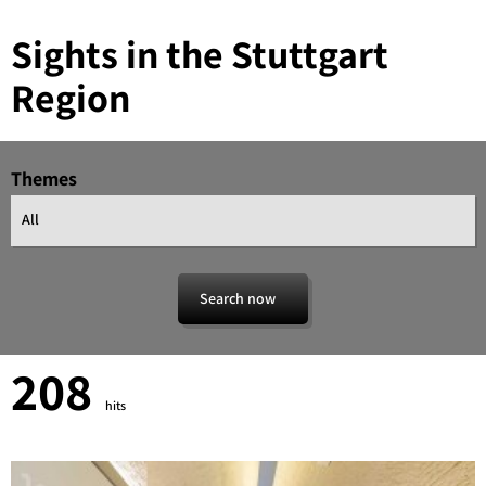
Sights in the Stuttgart
Region
Themes
All
Search now
208
hits