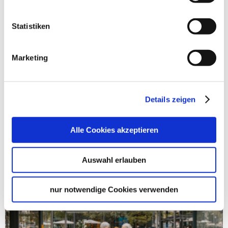
Statistiken
Heusteigviertel Stuttgart
Marketing
Stuttgart
Details zeigen
Details
Alle Cookies akzeptieren
Auswahl erlauben
nur notwendige Cookies verwenden