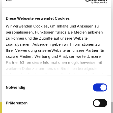
Diese Webseite verwendet Cookies
Wir verwenden Cookies, um Inhalte und Anzeigen zu
personalisieren, Funktionen fürsoziale Medien anbieten
zu können und die Zugriffe auf unsere Website
zuanalysieren. Außerdem geben wir Informationen zu
Ihrer Verwendung unsererWebsite an unsere Partner für
soziale Medien, Werbung und Analysen weiter.Unsere
Partner führen diese Informationen möglicherweise mit
weiteren Datenzusammen, die Sie ihnen bereitgestellt
haben oder die sie im Rahmen IhrerNutzung der Dienste
gesammelt haben.
Einwilligungsauswahl
Impressum
|
Datenschutzerklärung
Notwendig
Präferenzen
Filter results
Hide list