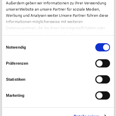
Außerdem geben wir Informationen zu Ihrer Verwendung
unsererWebsite an unsere Partner für soziale Medien,
Werbung und Analysen weiter.Unsere Partner führen diese
Informationen möglicherweise mit weiteren
Datenzusammen, die Sie ihnen bereitgestellt haben oder
die sie im Rahmen IhrerNutzung der Dienste gesammelt
haben.
Einwilligungsauswahl
Impressum
|
Datenschutzerklärung
Notwendig
Bohnenviertel Stuttgart
Shoppingtipps
Präferenzen
Stuttgart
Statistiken
Details
Marketing