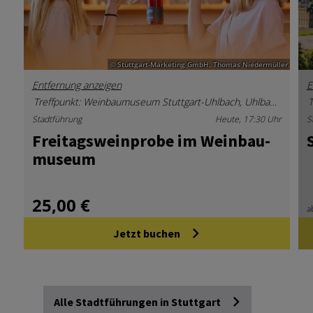
© Stuttgart-Marketing GmbH, Thomas Niedermüller
Entfernung anzeigen
E
Treffpunkt: Weinbaumuseum Stuttgart-Uhlbach, Uhlbacher Platz 4, 70329 Stuttgart
Stadtführung
Heute, 17:30 Uhr
S
Frei­tags­wein­pro­be im Wein­bau­
mu­se­um
25,00 €
a
Jetzt buchen
Alle Stadtführungen in Stuttgart