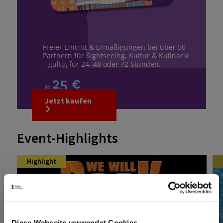
Freier Eintritt & Ermäßigungen bei über 50
Partnern für Sightseeing, Kultur & Kulinarik
– gültig für 24, 48 oder 72 Stunden.
25 €
ab
Jetzt kaufen
Event-Highlights
Highlight
Diese Webseite verwendet Cookies