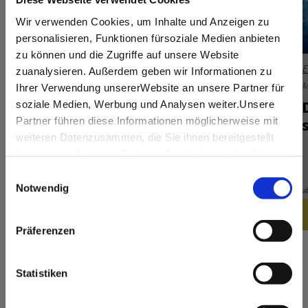
Wir verwenden Cookies, um Inhalte und Anzeigen zu
personalisieren, Funktionen fürsoziale Medien anbieten
© Stage Entertainment
zu können und die Zugriffe auf unsere Website
Entfernung anzeigen
Stage Palladium Theater
E
zuanalysieren. Außerdem geben wir Informationen zu
Musicals & Shows
Heute
M
Ihrer Verwendung unsererWebsite an unsere Partner für
We Will Rock You - Das Mu­si­cal
soziale Medien, Werbung und Analysen weiter.Unsere
s
Partner führen diese Informationen möglicherweise mit
weiteren Datenzusammen, die Sie ihnen bereitgestellt
haben oder die sie im Rahmen IhrerNutzung der Dienste
gesammelt haben.
Einwilligungsauswahl
65,99 €
Impressum
|
Datenschutzerklärung
Notwendig
ab
a
Jetzt buchen
Präferenzen
Statistiken
Alle Veranstaltungen in Stuttgart
Newsletter Stuttgart