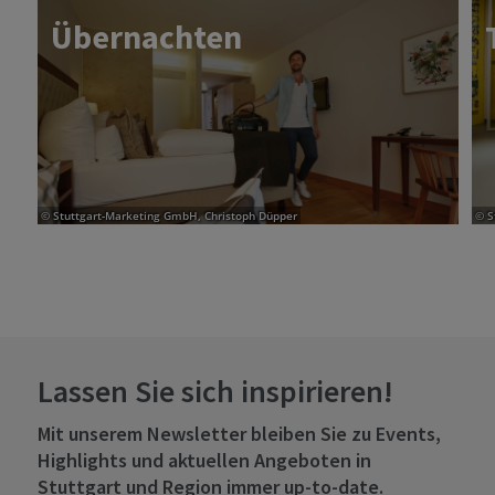
Über­nach­ten
© Stuttgart-Marketing GmbH, Christoph Düpper
© S
Lassen Sie sich inspirieren!
Mit unserem Newsletter bleiben Sie zu Events,
Highlights und aktuellen Angeboten in
Stuttgart und Region immer up-to-date.