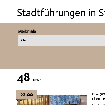
Stadtführungen in S
Merkmale
Alle
48
Treffer
22,00
22. Augus
€
I han 