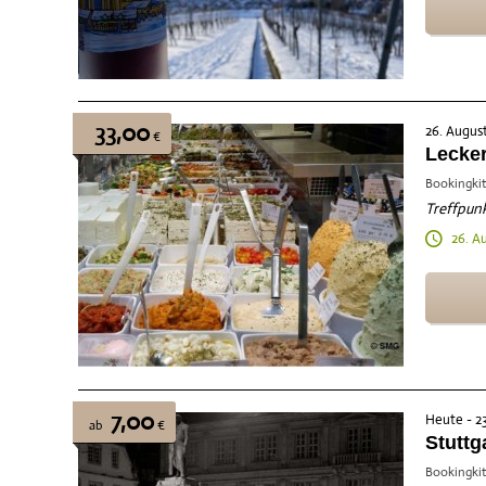
33,00
26. Augus
€
Lecker
Bookingkit
Treffpunk
26. A
7,00
Heute - 2
ab
€
Stuttg
Bookingkit