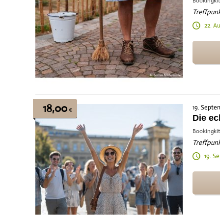
Bookingkit
Treffpunk
22. A
18,00
19. Septe
€
Die ec
Bookingkit
Treffpunk
19. S