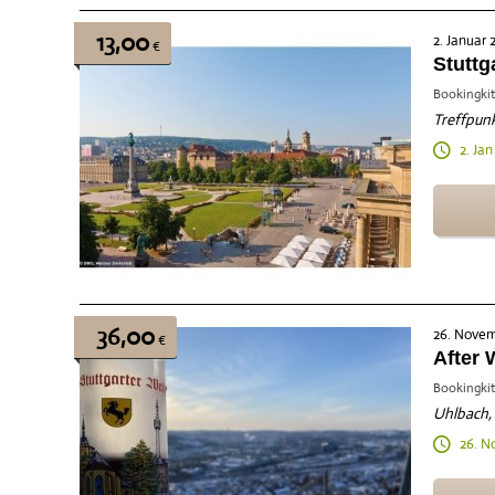
13,00
2. Januar 
€
Stuttg
Bookingkit
Treffpunk
2. Jan
36,00
26. Novem
€
After 
Bookingkit
Uhlbach, 
26. N