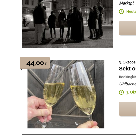
Marktpl. 
Heute
44,00
3. Oktober
€
Sekt o
Bookingkit
Uhlbacher
3. Ok