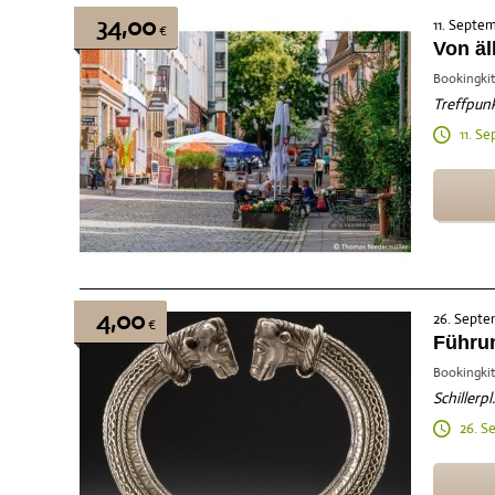
34,00
11. Septe
€
Von ä
Bookingkit
Treffpunk
11. Se
4,00
26. Septe
€
Führun
Bookingkit
Schillerpl
26. S