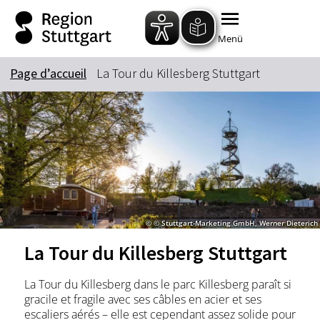
Zum Hauptinhalt springen
Zur Suche springen
Zur Hauptnavigation
Zum Footer springen
Menü
Page d’accueil
La Tour du Killesberg Stuttgart
© © Stuttgart-Marketing GmbH, Werner Dieterich
La Tour du Killesberg Stuttgart
La Tour du Killesberg dans le parc Killesberg paraît si
gracile et fragile avec ses câbles en acier et ses
escaliers aérés – elle est cependant assez solide pour