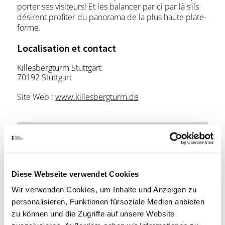
porter ses visiteurs! Et les balancer par ci par là s’ils
désirent profiter du panorama de la plus haute plate-
forme.
Localisation et contact
Killesbergturm Stuttgart
70192 Stuttgart
Site Web :
www.killesbergturm.de
Planen Sie Ihre Anreise
Verkehrs- und Tarifverbund Stuttgart GmbH
Informations sur le plan du réseau VVS
Diese Webseite verwendet Cookies
Deutsche Bahn AG
Wir verwenden Cookies, um Inhalte und Anzeigen zu
Fahrplanauskunft der DB
personalisieren, Funktionen fürsoziale Medien anbieten
Google Maps
zu können und die Zugriffe auf unsere Website
Google Maps Itinéraire