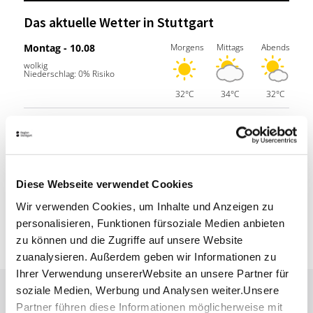
Das aktuelle Wetter in Stuttgart
Mon­tag - 10.08
Morgens
Mittags
Abends
wolkig
Niederschlag: 0% Risiko
32°C
34°C
32°C
Diens­tag - 11.08
Morgens
Mittags
Abends
sonnig
Niederschlag: 0% Risiko
27°C
31°C
29°C
Diese Webseite verwendet Cookies
Mitt­woch - 12.08
Morgens
Mittags
Abends
Wir verwenden Cookies, um Inhalte und Anzeigen zu
sonnig
Niederschlag: 0% Risiko
personalisieren, Funktionen fürsoziale Medien anbieten
zu können und die Zugriffe auf unsere Website
27°C
32°C
31°C
zuanalysieren. Außerdem geben wir Informationen zu
Ihrer Verwendung unsererWebsite an unsere Partner für
soziale Medien, Werbung und Analysen weiter.Unsere
Lassen Sie sich inspirieren!
Partner führen diese Informationen möglicherweise mit