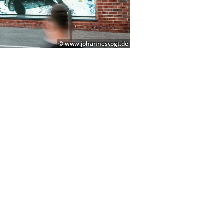
© www.johannesvogt.de