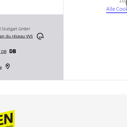
zu
Alle Coo
d Stuttgart GmbH
lan du réseau VVS
r DB
e