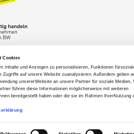
t Cookies
onvention Bureau
Banque d`Images
Condition
 Inhalte und Anzeigen zu personalisieren, Funktionen fürsozia
Mentions légales
e Zugriffe auf unsere Website zuanalysieren. Außerdem geben w
rwendung unsererWebsite an unsere Partner für soziale Medien
rtner führen diese Informationen möglicherweise mit weiteren
nen bereitgestellt haben oder die sie im Rahmen IhrerNutzung 
zerklärung
, info@stuttgart-tourist.de
bnisregion-stuttgart.de sind die offiziellen Websites des
der Regio Stuttgart Marketing- und Tourismus GmbH.
Präferenzen
Statistiken
Marketin