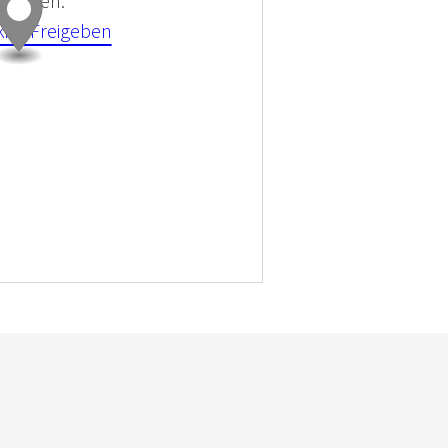
 können.
kies Freigeben