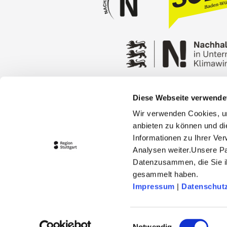
Diese Webseite verwende
Espace Presse
Stuttgart C
Wir verwenden Cookies, um
Privacy policy
Contact
anbieten zu können und di
Informationen zu Ihrer Ve
Analysen weiter.Unsere Pa
Datenzusammen, die Sie ih
gesammelt haben.
Impressum
|
Datenschut
© 2026 Stuttgart-Marketing GmbH
stuttgart-tourist.de und www.erle
Einwilligungsauswahl
Landeshauptstadt Stuttgart und 
Notwendig