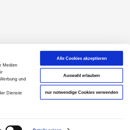
s Générales de Vente
Alle Cookies akzeptieren
le Medien
ir
Auswahl erlauben
, Werbung und
nur notwendige Cookies verwenden
der Dienste
 Tourismuspartners der
g