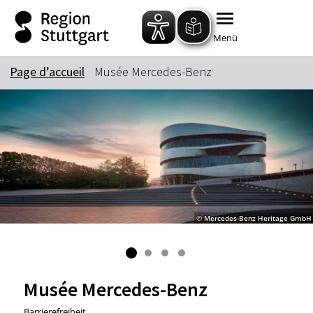
Zum Hauptinhalt springen
Zur Suche springen
Zur Hauptnavigation
Zum Footer springen
Menü
Page d’accueil
Musée Mercedes-Benz
© Mercedes-Benz Heritage GmbH
Musée Mercedes-Benz
Barrierefreiheit