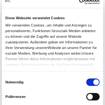
s’adressent à un public diversifié.
Horaires d’ouverture
Diese Webseite verwendet Cookies
Lundi
-
Wir verwenden Cookies, um Inhalte und Anzeigen zu
personalisieren, Funktionen fürsoziale Medien anbieten
Mardi
09:00 - 18:00
zu können und die Zugriffe auf unsere Website
zuanalysieren. Außerdem geben wir Informationen zu
Mercredi
09:00 - 18:00
Ihrer Verwendung unsererWebsite an unsere Partner für
Jeudi
09:00 - 18:00
soziale Medien, Werbung und Analysen weiter.Unsere
Partner führen diese Informationen möglicherweise mit
Vendredi
09:00 - 18:00
weiteren Datenzusammen, die Sie ihnen bereitgestellt
haben oder die sie im Rahmen IhrerNutzung der Dienste
Samedi
09:00 - 18:00
gesammelt haben.
Einwilligungsauswahl
Impressum
|
Datenschutzerklärung
Notwendig
Dimanche
09:00 - 18:00
Öffnungszeiten von Google
Präferenzen