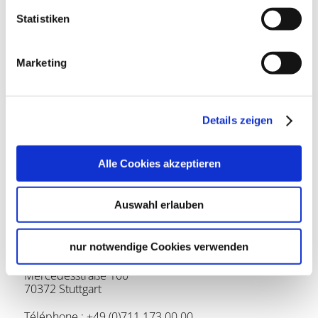
Barrierefreiheit
Statistiken
Marketing
Weitere Informationen
Details zeigen
Rollstuhl steht zur Verfügung, Angebote für Menschen
mit Sehbehinderung
Alle Cookies akzeptieren
Weitere Informationen
Auswahl erlauben
Localisation et contact
nur notwendige Cookies verwenden
Mercedes-Benz Museum
Mercedesstraße 100
70372 Stuttgart
Téléphone :
+49 (0)711 173 00 00