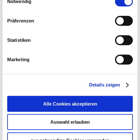
Impressum
|
Datenschutzerklärung
Notwendig
Stutt­
Präferenzen
Card
Statistiken
Une seule carte, toutes les
attractions.
Marketing
Details zeigen
Alle Cookies akzeptieren
Auswahl erlauben
Entrée gratuite et réductions auprès de