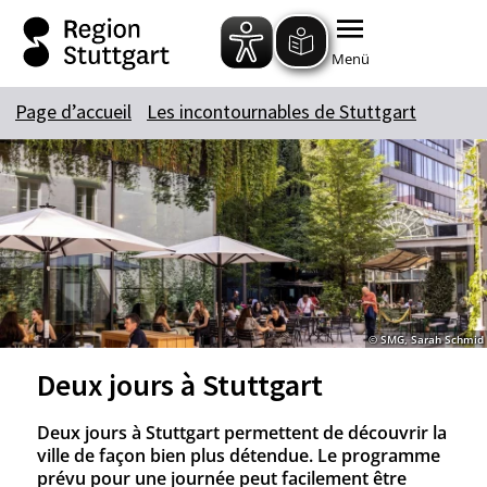
Zum Hauptinhalt springen
Zur Suche springen
Zur Hauptnavigation
Zum Footer springen
Menü
Page d’accueil
Les incontournables de Stuttgart
© SMG, Sarah Schmid
Deux jours à Stuttgart
Deux jours à Stuttgart permettent de découvrir la
ville de façon bien plus détendue. Le programme
prévu pour une journée peut facilement être