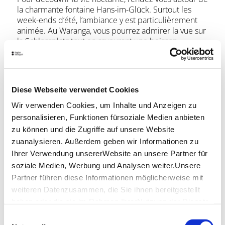
la charmante fontaine Hans-im-Glück. Surtout les
week-ends d’été, l’ambiance y est particulièrement
animée. Au Waranga, vous pourrez admirer la vue sur
la Schlossplatz tout en savourant une boisson
rafraîchissante et en observant l’effervescence des
lieux dans une atmosphère branchée. Envie de
cocktails ? Des bars comme le Paul & George
séduisent par leurs créations raffinées et leur cadre
Diese Webseite verwendet Cookies
élégant. Vous trouverez bien sûr encore de
nombreux autres bars et pubs à Stuttgart.
Wir verwenden Cookies, um Inhalte und Anzeigen zu
personalisieren, Funktionen fürsoziale Medien anbieten
Avec la
StuttCard
, découvrez Stuttgart en toute
zu können und die Zugriffe auf unsere Website
liberté : profitez d’entrées à tarif réduit dans de
zuanalysieren. Außerdem geben wir Informationen zu
nombreux musées ainsi que d’avantages exclusifs
Ihrer Verwendung unsererWebsite an unsere Partner für
chez certains partenaires gastronomiques. Et pour
soziale Medien, Werbung und Analysen weiter.Unsere
explorer la ville encore plus facilement, la
Citytour
et
Partner führen diese Informationen möglicherweise mit
les transports en commun sont également proposés
weiteren Datenzusammen, die Sie ihnen bereitgestellt
à prix avantageux.
haben oder die sie im Rahmen IhrerNutzung der Dienste
gesammelt haben.
Einwilligungsauswahl