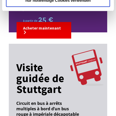
plus de 50 partenaires dans les domaines
nur notwendige Cookies verwenden
du tourisme, de la culture et de la
gastronomie – valable 24, 48 ou 72 heures.
25 €
à partir de
Acheter maintenant
Visite
guidée de
Stuttgart
Circuit en bus à arrêts
multiples à bord d’un bus
rouge à impériale décapotable