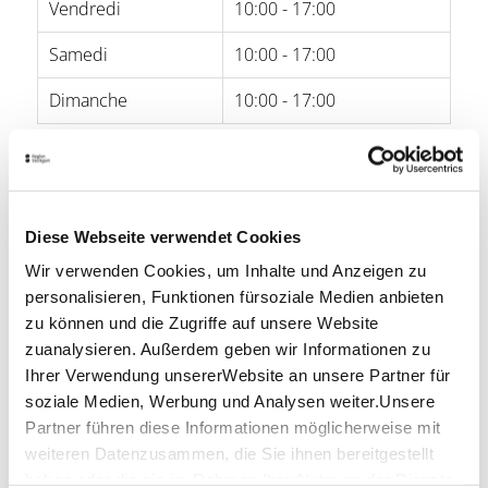
Vendredi
10:00 - 17:00
Samedi
10:00 - 17:00
Dimanche
10:00 - 17:00
Öffnungszeiten von Google
Localisation et contact
Diese Webseite verwendet Cookies
Stauffenberg-Erinnerungsstätte | Attentat.
Stauffenberg
Wir verwenden Cookies, um Inhalte und Anzeigen zu
Stauffenberg-Platz
personalisieren, Funktionen fürsoziale Medien anbieten
70173 Stuttgart
zu können und die Zugriffe auf unsere Website
zuanalysieren. Außerdem geben wir Informationen zu
Téléphone :
+49 (0)711 212 39 89
Ihrer Verwendung unsererWebsite an unsere Partner für
E-mail :
besucherdienst@hdgbw.de
soziale Medien, Werbung und Analysen weiter.Unsere
Site Web :
www.hdgbw.de
Partner führen diese Informationen möglicherweise mit
weiteren Datenzusammen, die Sie ihnen bereitgestellt
haben oder die sie im Rahmen IhrerNutzung der Dienste