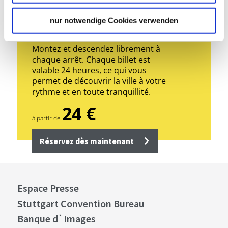
Circuit en bus à arrêts
nur notwendige Cookies verwenden
multiples à bord d’un bus
rouge à impériale décapotable
Montez et descendez librement à
chaque arrêt. Chaque billet est
valable 24 heures, ce qui vous
permet de découvrir la ville à votre
rythme et en toute tranquillité.
24 €
à partir de
Réservez dès maintenant
Espace Presse
Stuttgart Convention Bureau
Banque d`Images