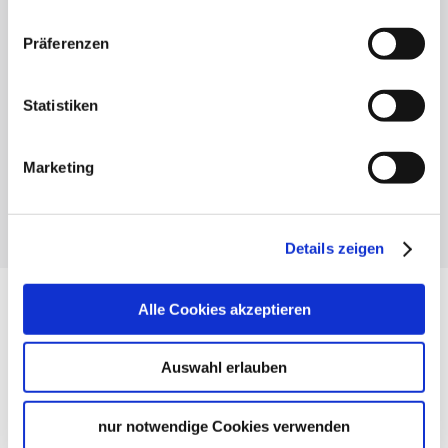
Präferenzen
Statistiken
Marketing
Details zeigen
Alle Cookies akzeptieren
© 2026 Stuttgart-Marketing GmbH,
info@stuttgart-tourist.de
Auswahl erlauben
stuttgart-tourist.de und www.erlebnisregion-
stuttgart.de sind die offiziellen Websites des
Tourismuspartners der Landeshauptstadt
nur notwendige Cookies verwenden