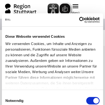
Zum Hauptinhalt springen
Zur Suche springen
Zur Hauptnavigation
Zum Footer springen
Menü
Page d’accueil
Les incontournables de Stuttgart
Trois jours en Stuttgart
Diese Webseite verwendet Cookies
Wir verwenden Cookies, um Inhalte und Anzeigen zu
personalisieren, Funktionen fürsoziale Medien anbieten
zu können und die Zugriffe auf unsere Website
Espace Presse
zuanalysieren. Außerdem geben wir Informationen zu
Stuttgart Convention Bureau
Ihrer Verwendung unsererWebsite an unsere Partner für
Banque d`Images
soziale Medien, Werbung und Analysen weiter.Unsere
Partner führen diese Informationen möglicherweise mit
Conditions Générales de Vente
weiteren Datenzusammen, die Sie ihnen bereitgestellt
Privacy policy
haben oder die sie im Rahmen IhrerNutzung der Dienste
Contact
gesammelt haben.
Einwilligungsauswahl
Mentions légales
Impressum
|
Datenschutzerklärung
Notwendig