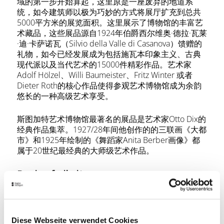
域的第一步开始算起，这里原是一座废弃的地道系
统，如今建筑师以极为巧妙的方式将展厅扩充到总共
5000平方米的展览面积。这里展示了博物馆的丰富艺
术藏品，这些展品源自1924年伯爵西尔维奥·德拉·瓦莱
·迪·卡萨诺瓦（Silvio della Valle di Casanova）馈赠的
礼物，如今已经发展成为包括施瓦本印象主义、古典
现代派以及当代艺术的15000件精彩作品。艺术家
Adolf Hölzel、Willi Baumeister、Fritz Winter 或者
Dieter Roth的核心作品使得参观艺术博物馆成为余韵
悠长的一种高级艺术享受。
斯图加特艺术博物馆最著名的展品是艺术家Otto Dix的
经典作品集萃。1927/28年间他创作的的三联画《大都
市》和1925年绘制的《舞蹈家Anita Berber画像》都
属于20世纪最经典的大师级艺术作品。
Barrierefreiheit
Diese Webseite verwendet Cookies