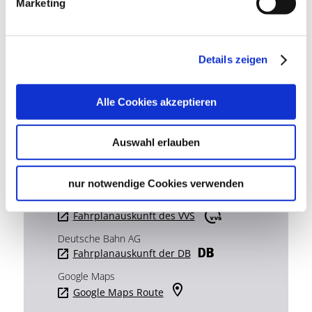
Marketing
Lage & Kontakt
Kunstmuseum Stuttgart
Kleiner Schlossplatz 1
Details zeigen
70173 Stuttgart
Telefon:
+49 (0)711 216 196 00
Alle Cookies akzeptieren
Mail:
info@kunstmuseum-stuttgart.de
Website:
www.kunstmuseum-stuttgart.de
Auswahl erlauben
Planen Sie Ihre Anreise
nur notwendige Cookies verwenden
Verkehrs- und Tarifverbund Stuttgart GmbH
Fahrplanauskunft des VVS
Deutsche Bahn AG
Fahrplanauskunft der DB
Google Maps
Google Maps Route