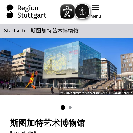
Zum Hauptinhalt springen
Zur Suche springen
Zur Hauptnavigation
Zum Footer springen
Menü
Startseite
斯图加特艺术博物馆
© SMG Stuttgart Marketing GmbH - Sarah Schmid
斯图加特艺术博物馆
Barrierefreiheit