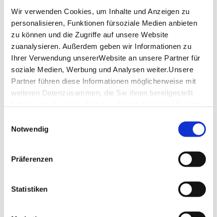
Wir verwenden Cookies, um Inhalte und Anzeigen zu
Weitere Informationen
personalisieren, Funktionen fürsoziale Medien anbieten
zu können und die Zugriffe auf unsere Website
Rollstuhl steht zur Verfügung, Blindenführhund
zuanalysieren. Außerdem geben wir Informationen zu
erlaubt
Ihrer Verwendung unsererWebsite an unsere Partner für
soziale Medien, Werbung und Analysen weiter.Unsere
Karfreitag, Heiligabend, 1. Weihnachtsfeiertag #and#
Silvester geschlossen. Neujahr geöffnet von 12-18
Partner führen diese Informationen möglicherweise mit
Uhr. An allen übrigen Feiertagen ist das Museum von
weiteren Datenzusammen, die Sie ihnen bereitgestellt
10 bis 18 Uhr geöffnet. Dies gilt auch für
haben oder die sie im Rahmen IhrerNutzung der Dienste
Ostermontag und Pfingstmontag.
gesammelt haben.
Einwilligungsauswahl
Weitere Informationen
Impressum
|
Datenschutzerklärung
Notwendig
Präferenzen
StuttCard-Vorteil
Ihr Rabatt hier: Eintritt frei (Sammlung und
Statistiken
Sonderausstellungen)