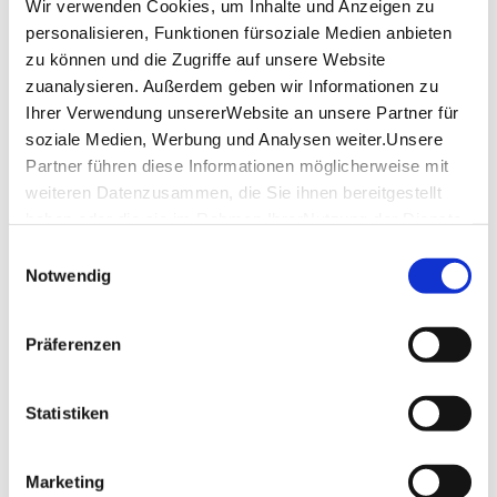
Wir verwenden Cookies, um Inhalte und Anzeigen zu
personalisieren, Funktionen fürsoziale Medien anbieten
Kunstmuseum Stuttgart
zu können und die Zugriffe auf unsere Website
Kleiner Schlossplatz 1
70173 Stuttgart
zuanalysieren. Außerdem geben wir Informationen zu
Ihrer Verwendung unsererWebsite an unsere Partner für
Telefon:
+49 (0)711 216 196 00
soziale Medien, Werbung und Analysen weiter.Unsere
Mail:
info@kunstmuseum-stuttgart.de
Partner führen diese Informationen möglicherweise mit
Website:
www.kunstmuseum-stuttgart.de
weiteren Datenzusammen, die Sie ihnen bereitgestellt
haben oder die sie im Rahmen IhrerNutzung der Dienste
gesammelt haben.
Einwilligungsauswahl
Impressum
|
Datenschutzerklärung
Planen Sie Ihre Anreise
Notwendig
Verkehrs- und Tarifverbund Stuttgart GmbH
Fahrplanauskunft des VVS
Präferenzen
Deutsche Bahn AG
Fahrplanauskunft der DB
Statistiken
Google Maps
Google Maps Route
Marketing