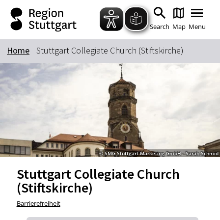
Zum Hauptinhalt springen
Zur Suche springen
Zur Hauptnavigation
Zum Footer springen
Search
Map
Menu
Home
Stuttgart Collegiate Church (Stiftskirche)
Keyword
© SMG Stuttgart Marketing GmbH - Sarah Schmid
Stuttgart Collegiate Church
(Stiftskirche)
Barrierefreiheit