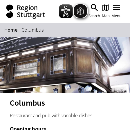
Zum Hauptinhalt springen
Zur Suche springen
Zur Hauptnavigation
Zum Footer springen
Search
Map
Menu
Home
Columbus
Keyword
Columbus
Restaurant and pub with variable dishes.
Opening hours