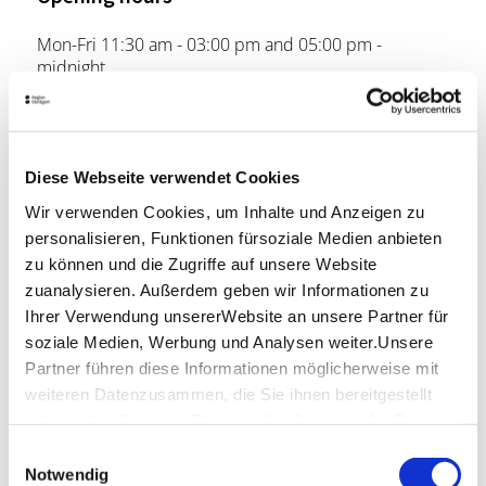
Mon-Fri 11:30 am - 03:00 pm and 05:00 pm -
midnight
(May until September: open all day)
Sat, Sun and bank holidays 05:00 pm - 11:00 pm
Diese Webseite verwendet Cookies
Location & Contact
Wir verwenden Cookies, um Inhalte und Anzeigen zu
personalisieren, Funktionen fürsoziale Medien anbieten
Columbus
zu können und die Zugriffe auf unsere Website
Pfaffenwaldring 62
zuanalysieren. Außerdem geben wir Informationen zu
70569 Stuttgart
Ihrer Verwendung unsererWebsite an unsere Partner für
Phone:
0711/620 44 99
soziale Medien, Werbung und Analysen weiter.Unsere
Website:
www.columbus-stuttgart.de
Partner führen diese Informationen möglicherweise mit
weiteren Datenzusammen, die Sie ihnen bereitgestellt
haben oder die sie im Rahmen IhrerNutzung der Dienste
gesammelt haben.
Plan your trip
Einwilligungsauswahl
Verkehrs- und Tarifverbund Stuttgart GmbH
Impressum
|
Datenschutzerklärung
Notwendig