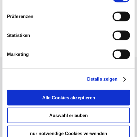
VVS timetable information
Deutsche Bahn AG
Präferenzen
DB timetable information
Google Maps
Statistiken
Google Maps Route
Marketing
Press
Details zeigen
Stuttgart Convention Bureau
Picture Database
Alle Cookies akzeptieren
General terms and conditions
Privacy policy
Auswahl erlauben
Contact
Cookies
nur notwendige Cookies verwenden
Masthead