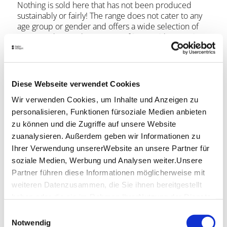
Nothing is sold here that has not been produced
sustainably or fairly! The range does not cater to any
age group or gender and offers a wide selection of
great products. A large range of jeans with a repair
service from the Nudie Jeans brand is also on offer.
From everyday clothing to sportswear, shoes and
accessories, you can find what you are looking for
here without harming the environment.
Diese Webseite verwendet Cookies
Location & Contact
Wir verwenden Cookies, um Inhalte und Anzeigen zu
personalisieren, Funktionen fürsoziale Medien anbieten
Glore
zu können und die Zugriffe auf unsere Website
Eberhardstr. 10
zuanalysieren. Außerdem geben wir Informationen zu
70173 Stuttgart
Ihrer Verwendung unsererWebsite an unsere Partner für
Phone:
0711/50 45 14 44
soziale Medien, Werbung und Analysen weiter.Unsere
Partner führen diese Informationen möglicherweise mit
Website:
www.glore.de
weiteren Datenzusammen, die Sie ihnen bereitgestellt
haben oder die sie im Rahmen IhrerNutzung der Dienste
gesammelt haben.
Plan your trip
Einwilligungsauswahl
Impressum
|
Datenschutzerklärung
Verkehrs- und Tarifverbund Stuttgart GmbH
Notwendig