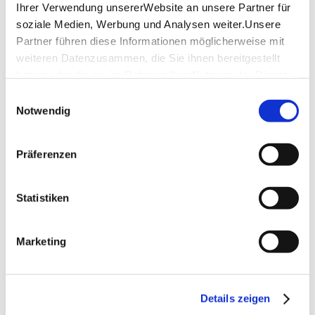
Ihrer Verwendung unsererWebsite an unsere Partner für
soziale Medien, Werbung und Analysen weiter.Unsere
Partner führen diese Informationen möglicherweise mit
weiteren Datenzusammen, die Sie ihnen bereitgestellt
haben oder die sie im Rahmen IhrerNutzung der Dienste
gesammelt haben.
Einwilligungsauswahl
Impressum
|
Datenschutzerklärung
Notwendig
Präferenzen
Statistiken
Marketing
Details zeigen