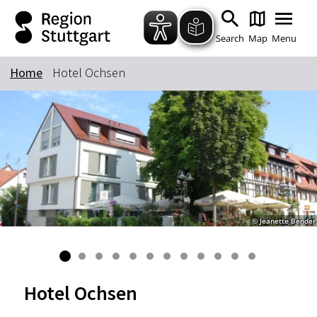
Zum Hauptinhalt springen
Zur Suche springen
Zur Hauptnavigation
Zum Footer springen
Search
Map
Menu
Home
Hotel Ochsen
Keyword
© Jeanette Bender
Hotel Ochsen