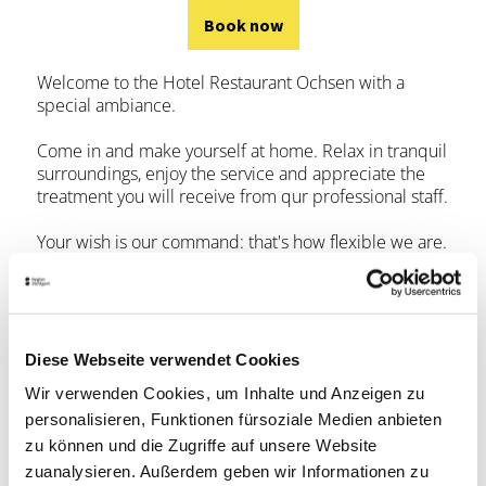
Book now
Welcome to the Hotel Restaurant Ochsen with a
special ambiance.
Come in and make yourself at home. Relax in tranquil
surroundings, enjoy the service and appreciate the
treatment you will receive from qur professional staff.
Your wish is our command: that's how flexible we are.
At the Ochsen, you are our number-one priority. The
only way we can accomplish our objective ist to make
you feel like a king. From the moment you arrive at
reception through to the last course of your exquisite
Diese Webseite verwendet Cookies
gourmet meal.
Wir verwenden Cookies, um Inhalte und Anzeigen zu
personalisieren, Funktionen fürsoziale Medien anbieten
Book now
zu können und die Zugriffe auf unsere Website
zuanalysieren. Außerdem geben wir Informationen zu