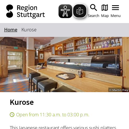
Zum Hauptinhalt springen
Zur Suche springen
Zur Hauptnavigation
Zum Footer springen
Search
Map
Menu
Home
Kurose
Keyword
© Martin Frey
Kurose
Open from 11:30 a.m. to 03:00 p.m.
This Japanese restaurant offers various sushi platters,