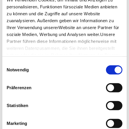
Friday
11:30 a.m. - 03:00 p.m.
personalisieren, Funktionen fürsoziale Medien anbieten
06:00 p.m. - 10:00 p.m.
zu können und die Zugriffe auf unsere Website
Saturday
11:30 a.m. - 03:00 p.m.
zuanalysieren. Außerdem geben wir Informationen zu
06:00 p.m. - 10:00 p.m.
Ihrer Verwendung unsererWebsite an unsere Partner für
soziale Medien, Werbung und Analysen weiter.Unsere
Sunday
11:30 a.m. - 03:00 p.m.
Partner führen diese Informationen möglicherweise mit
06:00 p.m. - 10:00 p.m.
weiteren Datenzusammen, die Sie ihnen bereitgestellt
haben oder die sie im Rahmen IhrerNutzung der Dienste
opening hours by Google
gesammelt haben.
Einwilligungsauswahl
Impressum
|
Datenschutzerklärung
Notwendig
Location & Contact
Kurose
Präferenzen
Rotebühlstr. 50
70178 Stuttgart
Phone:
0711/50 53 05 85
Statistiken
Website:
www.kurose-stuttgart.com
Marketing