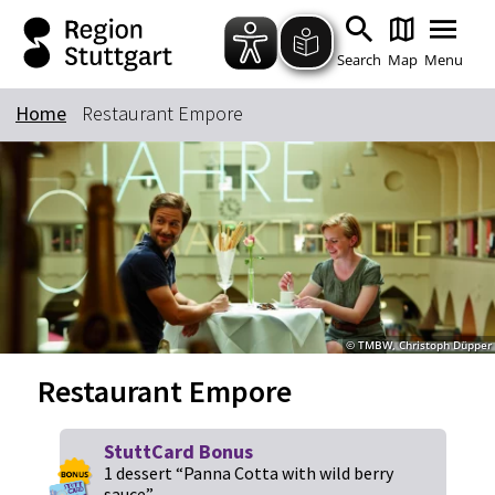
Zum Hauptinhalt springen
Zur Suche springen
Zur Hauptnavigation
Zum Footer springen
Search
Map
Menu
Home
Restaurant Empore
Keyword
© TMBW, Christoph Düpper
Restaurant Empore
StuttCard Bonus
1 dessert “Panna Cotta with wild berry
sauce”