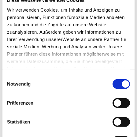
Diese Webseite verwendet Cookies
(when you order a main course)
Info on the StuttCard
Wir verwenden Cookies, um Inhalte und Anzeigen zu
personalisieren, Funktionen fürsoziale Medien anbieten
Location & Contact
zu können und die Zugriffe auf unsere Website
zuanalysieren. Außerdem geben wir Informationen zu
Restaurant Empore in der Markthalle
Ihrer Verwendung unsererWebsite an unsere Partner für
Dorotheenstraße 4
soziale Medien, Werbung und Analysen weiter.Unsere
70173 Stuttgart
Partner führen diese Informationen möglicherweise mit
Phone:
+ 49 (0) 711 / 470 44 00
weiteren Datenzusammen, die Sie ihnen bereitgestellt
haben oder die sie im Rahmen IhrerNutzung der Dienste
Email:
info@looss-kulinarisches.de
gesammelt haben.
Website:
www.looss-kulinarisches.de
Einwilligungsauswahl
Impressum
|
Datenschutzerklärung
Notwendig
Plan your trip
Präferenzen
Verkehrs- und Tarifverbund Stuttgart GmbH
VVS timetable information
Statistiken
Deutsche Bahn AG
DB timetable information