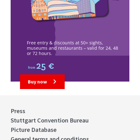
Free entry & discounts at 50+ sights,
museums and restaurants – valid for 24, 48
or 72 hours.
25 €
from
Buy now
Press
Stuttgart Convention Bureau
Picture Database
General terms and conditions