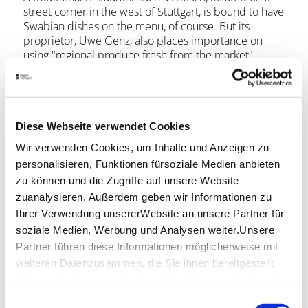
street corner in the west of Stuttgart, is bound to have
Swabian dishes on the menu, of course. But its
proprietor, Uwe Genz, also places importance on
using "regional produce fresh from the market".
There's sometimes also Swabian cuisine with a
Mediterranean bias, such as the traditional
Maultaschen (filled pasta) served in the guise of
ravioli.
Diese Webseite verwendet Cookies
Location & Contact
Wir verwenden Cookies, um Inhalte und Anzeigen zu
personalisieren, Funktionen fürsoziale Medien anbieten
Rösch
Scheffelstr. 23
zu können und die Zugriffe auf unsere Website
70193 Stuttgart
zuanalysieren. Außerdem geben wir Informationen zu
Ihrer Verwendung unsererWebsite an unsere Partner für
Phone:
+49 (0)711 654 747
soziale Medien, Werbung und Analysen weiter.Unsere
Email:
inbox@restaurant-roesch.de
Partner führen diese Informationen möglicherweise mit
Website:
www.restaurantroesch.de
weiteren Datenzusammen, die Sie ihnen bereitgestellt
haben oder die sie im Rahmen IhrerNutzung der Dienste
gesammelt haben.
Einwilligungsauswahl