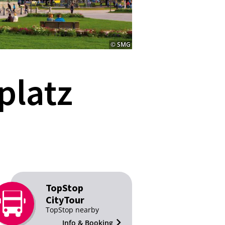
© SMG
platz
TopStop
CityTour
TopStop nearby
Info & Booking