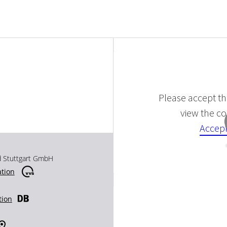
Please accept the
view the con
Accept
d Stuttgart GmbH
ation
tion