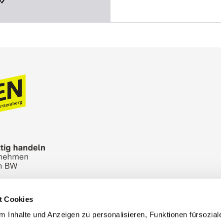
t Cookies
n Bureau
Picture Database
General terms and 
 Inhalte und Anzeigen zu personalisieren, Funktionen fürsozia