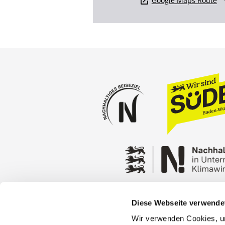
Google Maps Route
Diese Webseite verwende
Press
Stuttgart Conventio
Wir verwenden Cookies, um