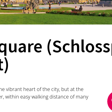
quare (Schloss
t)
he vibrant heart of the city, but at the
ger, within easy walking distance of many