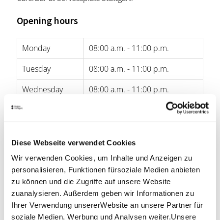
Opening hours
Monday
08:00 a.m. - 11:00 p.m.
Tuesday
08:00 a.m. - 11:00 p.m.
Wednesday
08:00 a.m. - 11:00 p.m.
Thursday
08:00 a.m. - 11:00 p.m.
Friday
08:00 a.m. - 01:00 a.m.
Diese Webseite verwendet Cookies
Saturday
08:00 a.m. - 01:00 a.m.
Wir verwenden Cookies, um Inhalte und Anzeigen zu
personalisieren, Funktionen fürsoziale Medien anbieten
Sunday
10:00 a.m. - 11:00 p.m.
zu können und die Zugriffe auf unsere Website
zuanalysieren. Außerdem geben wir Informationen zu
opening hours by Google
Ihrer Verwendung unsererWebsite an unsere Partner für
soziale Medien, Werbung und Analysen weiter.Unsere
Location & Contact