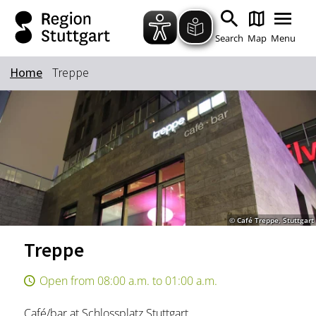
Zum Hauptinhalt springen
Zur Suche springen
Zur Hauptnavigation
Zum Footer springen
Search
Map
Menu
Home
Treppe
Keyword
© Café Treppe, Stuttgart
Treppe
Open from 08:00 a.m. to 01:00 a.m.
Café/bar at Schlossplatz Stuttgart.