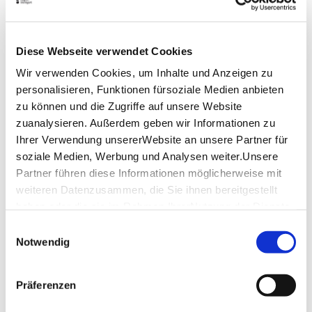
are born and memories last forever!
Diese Webseite verwendet Cookies
Opening hours
Wir verwenden Cookies, um Inhalte und Anzeigen zu
personalisieren, Funktionen fürsoziale Medien anbieten
Monday
09:00 a.m. - 11:00 p.m.
zu können und die Zugriffe auf unsere Website
zuanalysieren. Außerdem geben wir Informationen zu
Tuesday
09:00 a.m. - 11:00 p.m.
Ihrer Verwendung unsererWebsite an unsere Partner für
Wednesday
09:00 a.m. - 11:00 p.m.
soziale Medien, Werbung und Analysen weiter.Unsere
Partner führen diese Informationen möglicherweise mit
Thursday
09:00 a.m. - 11:00 p.m.
weiteren Datenzusammen, die Sie ihnen bereitgestellt
haben oder die sie im Rahmen IhrerNutzung der Dienste
Friday
09:00 a.m. - 11:00 p.m.
gesammelt haben.
Einwilligungsauswahl
Impressum
|
Datenschutzerklärung
Notwendig
Saturday
09:00 a.m. - 11:00 p.m.
Sunday
09:00 a.m. - 11:00 p.m.
Präferenzen