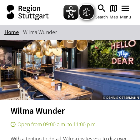
Zum Hauptinhalt springen
Zur Suche springen
Zur Hauptnavigation
Zum Footer springen
Search
Map
Menu
Home
Wilma Wunder
Keyword
© DENNIS OSTERMANN
Wilma Wunder
Open from 09:00 a.m. to 11:00 p.m.
With attention to detail, Wilma invites you to discover