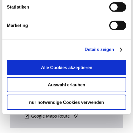
opening hours by Google
Statistiken
Location & Contact
Wilma Wunder
Marketing
Rotebühlstr. 21
70178 Stuttgart
Phone:
0711/99 88 58 60
Details zeigen
Alle Cookies akzeptieren
Plan your trip
Verkehrs- und Tarifverbund Stuttgart GmbH
VVS timetable information
Auswahl erlauben
Deutsche Bahn AG
DB timetable information
nur notwendige Cookies verwenden
Google Maps
Google Maps Route