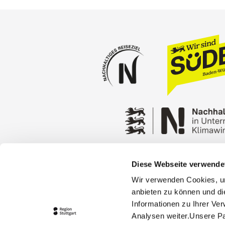
Diese Webseite verwende
Press
Stuttgart Conventio
Wir verwenden Cookies, um
Privacy policy
Contact
anbieten zu können und di
Informationen zu Ihrer Ve
Analysen weiter.Unsere Pa