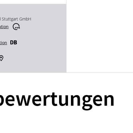
d Stuttgart GmbH
ation
tion
bewertungen