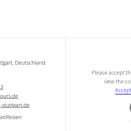
ttgart, Deutschland
Please accept the
view the con
43
Accept
tours.de
-stuttgart.de
attReisen