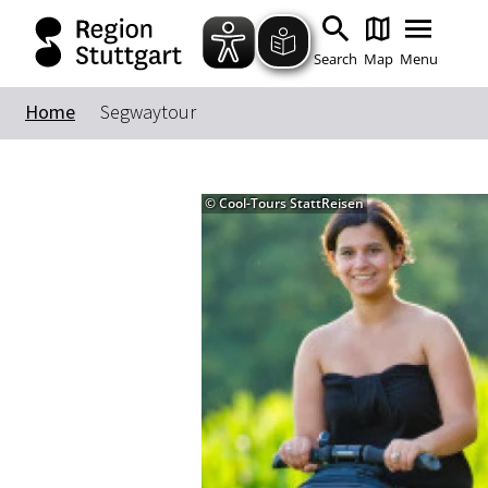
Search
Map
Menu
Home
Segwaytour
© Cool-Tours StattReisen