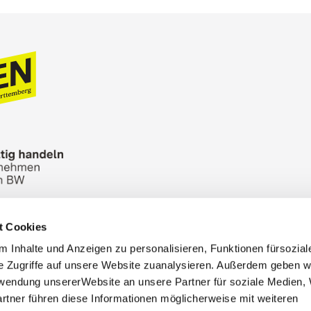
t Cookies
n Bureau
Picture Database
General terms and 
 Inhalte und Anzeigen zu personalisieren, Funktionen fürsozia
Cookies
Masthead
e Zugriffe auf unsere Website zuanalysieren. Außerdem geben w
rwendung unsererWebsite an unsere Partner für soziale Medien
rtner führen diese Informationen möglicherweise mit weiteren