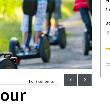
Pr
1 
Bo
1
of 3 contents
our