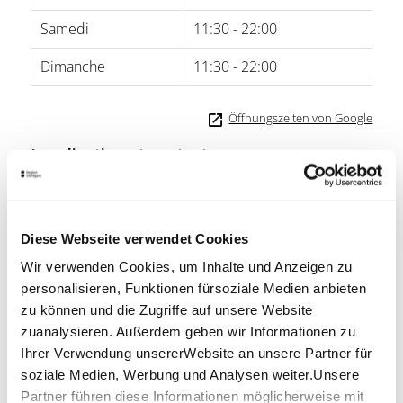
Samedi
11:30 - 22:00
Dimanche
11:30 - 22:00
Öffnungszeiten von Google
Localisation et contact
Stuttgarter Schlachthof
Schlachthofstr. 2
70188 Stuttgart
Diese Webseite verwendet Cookies
Téléphone :
0711/66 41 95 00
Wir verwenden Cookies, um Inhalte und Anzeigen zu
E-mail :
willkommen@schlachthof-stuttgart.de
personalisieren, Funktionen fürsoziale Medien anbieten
Site Web :
www.schlachthof-stuttgart.de
zu können und die Zugriffe auf unsere Website
zuanalysieren. Außerdem geben wir Informationen zu
Ihrer Verwendung unsererWebsite an unsere Partner für
soziale Medien, Werbung und Analysen weiter.Unsere
Planen Sie Ihre Anreise
Partner führen diese Informationen möglicherweise mit
Verkehrs- und Tarifverbund Stuttgart GmbH