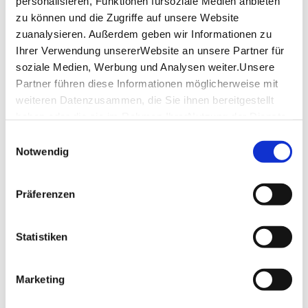
personalisieren, Funktionen fürsoziale Medien anbieten
and links to the 42” LCD TV to maximize work and
play.
zu können und die Zugriffe auf unsere Website
zuanalysieren. Außerdem geben wir Informationen zu
Ihrer Verwendung unsererWebsite an unsere Partner für
Book now
soziale Medien, Werbung und Analysen weiter.Unsere
Partner führen diese Informationen möglicherweise mit
weiteren Datenzusammen, die Sie ihnen bereitgestellt
haben oder die sie im Rahmen IhrerNutzung der Dienste
gesammelt haben.
Einwilligungsauswahl
Impressum
|
Datenschutzerklärung
Notwendig
Präferenzen
Statistiken
Marketing