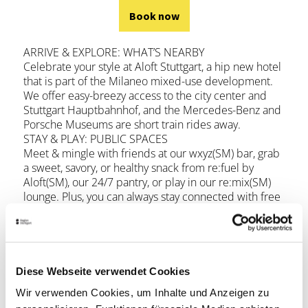
Book now
ARRIVE & EXPLORE: WHAT’S NEARBY
Celebrate your style at Aloft Stuttgart, a hip new hotel
that is part of the Milaneo mixed-use development.
We offer easy-breezy access to the city center and
Stuttgart Hauptbahnhof, and the Mercedes-Benz and
Porsche Museums are short train rides away.
STAY & PLAY: PUBLIC SPACES
Meet & mingle with friends at our wxyz(SM) bar, grab
a sweet, savory, or healthy snack from re:fuel by
Aloft(SM), our 24/7 pantry, or play in our re:mix(SM)
lounge. Plus, you can always stay connected with free
hotel-wide wired and wireless High Speed Internet
Access!
rest & refresh: Aloft rooms
Breeze into one of our Aloft rooms, featuring our
ultra-comfortable signature bed, walk-in shower,
Diese Webseite verwendet Cookies
custom amenities by Bliss® Spa, and more. Our plug
Wir verwenden Cookies, um Inhalte und Anzeigen zu
& play connectivity station charges all your electronics