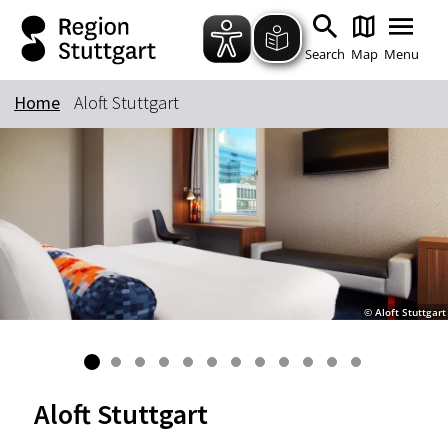
Zum Hauptinhalt springen
Zur Suche springen
Zur Hauptnavigation
Zum Footer springen
Search
Map
Menu
Home
Aloft Stuttgart
Keyword
© Aloft Stuttgart
Aloft Stuttgart