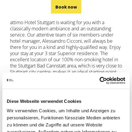
Book now
attimo Hotel Stuttgart is waiting for you with a
classically modern ambiance and an outstanding
service. Our attentive team of six members under
hotel manager, Alessandro Cicconi, will always be
there for you in a kind and highly-qualified way. Enjoy
your stay at your 3 star Superior residence. The
excellent location of our 100% non-smoking hotel in
the Stuttgart Bad Cannstatt area, which is very close to
Stuttgart city centre, makes it an ideal starting point
for shopping sprees or sightseeing tours. Yet, our
hotel is also perfect as a basis for business
appointments right in Stuttgart or those surrounding
Stuttgart.
Diese Webseite verwendet Cookies
PLEASE NOTE: BREAKFAST IS ONLY
"TO GO"!
Wir verwenden Cookies, um Inhalte und Anzeigen zu
personalisieren, Funktionen fürsoziale Medien anbieten
zu können und die Zugriffe auf unsere Website
Book now
zuanalysieren. Außerdem geben wir Informationen zu