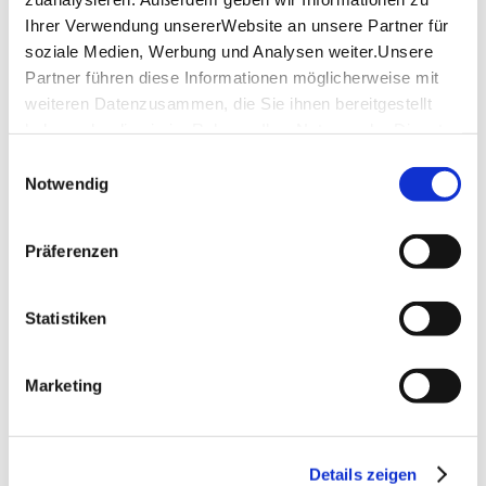
Ihrer Verwendung unsererWebsite an unsere Partner für
soziale Medien, Werbung und Analysen weiter.Unsere
Partner führen diese Informationen möglicherweise mit
weiteren Datenzusammen, die Sie ihnen bereitgestellt
haben oder die sie im Rahmen IhrerNutzung der Dienste
gesammelt haben.
Einwilligungsauswahl
Impressum
|
Datenschutzerklärung
Notwendig
Präferenzen
Statistiken
Marketing
Details zeigen