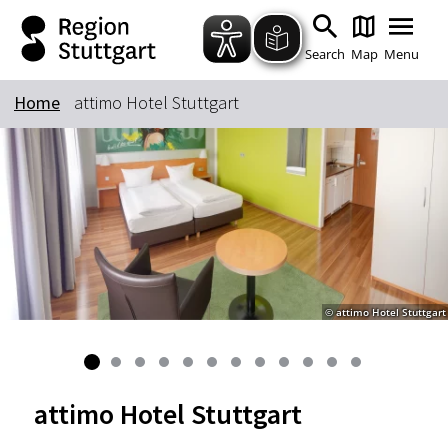
Zum Hauptinhalt springen
Zur Suche springen
Zur Hauptnavigation
Zum Footer springen
Search
Map
Menu
Home
attimo Hotel Stuttgart
Keyword
© attimo Hotel Stuttgart
attimo Hotel Stuttgart