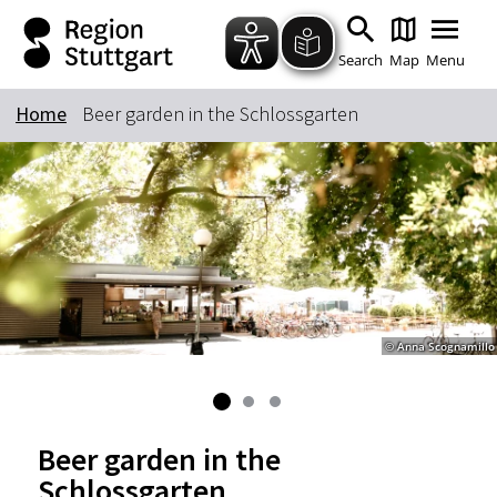
Zum Hauptinhalt springen
Zur Suche springen
Zur Hauptnavigation
Zum Footer springen
Search
Map
Menu
Home
Beer garden in the Schlossgarten
Keyword
© Anna Scognamillo
Beer garden in the
Schlossgarten