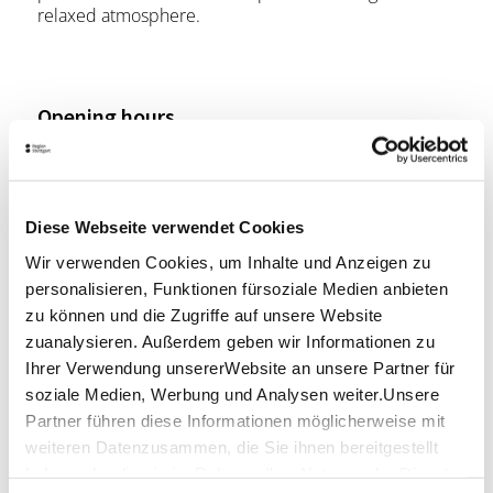
relaxed atmosphere.
Opening hours
Monday
11:00 a.m. - 11:00 p.m.
Tuesday
11:00 a.m. - 11:00 p.m.
Diese Webseite verwendet Cookies
Wir verwenden Cookies, um Inhalte und Anzeigen zu
Wednesday
11:00 a.m. - 11:00 p.m.
personalisieren, Funktionen fürsoziale Medien anbieten
Thursday
11:00 a.m. - 11:00 p.m.
zu können und die Zugriffe auf unsere Website
zuanalysieren. Außerdem geben wir Informationen zu
Friday
11:00 a.m. - 12:00 a.m.
Ihrer Verwendung unsererWebsite an unsere Partner für
soziale Medien, Werbung und Analysen weiter.Unsere
Saturday
11:00 a.m. - 01:00 a.m.
Partner führen diese Informationen möglicherweise mit
weiteren Datenzusammen, die Sie ihnen bereitgestellt
Sunday
11:00 a.m. - 11:00 p.m.
haben oder die sie im Rahmen IhrerNutzung der Dienste