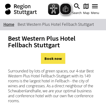
Zum Hauptinhalt springen
Zur Suche springen
Zur Hauptnavigation
Zum Footer springen
Search
Map
Menu
Home
Best Western Plus Hotel Fellbach Stuttgart
Keyword
Best Western Plus Hotel
Fellbach Stuttgart
Book now
Surrounded by lots of green spaces, our 4-star Best
Western Plus Hotel Fellbach-Stuttgart with its 149
rooms is the largest hotel in Fellbach - the city of
wines and congresses. As a direct neighbour of the
Schwabenlandhalle, we are your optimal business
and conference hotel with our own five conference
rooms.