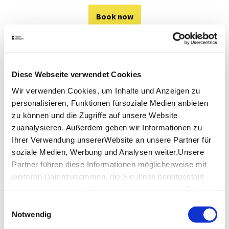
Book now
Diese Webseite verwendet Cookies
Wir verwenden Cookies, um Inhalte und Anzeigen zu
personalisieren, Funktionen fürsoziale Medien anbieten
zu können und die Zugriffe auf unsere Website
zuanalysieren. Außerdem geben wir Informationen zu
Ihrer Verwendung unsererWebsite an unsere Partner für
soziale Medien, Werbung und Analysen weiter.Unsere
Partner führen diese Informationen möglicherweise mit
weiteren Datenzusammen, die Sie ihnen bereitgestellt
haben oder die sie im Rahmen IhrerNutzung der Dienste
gesammelt haben.
Einwilligungsauswahl
Impressum
|
Datenschutzerklärung
Notwendig