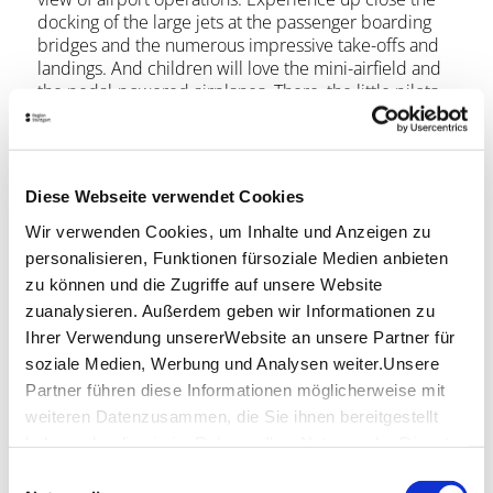
docking of the large jets at the passenger boarding
bridges and the numerous impressive take-offs and
landings. And children will love the mini-airfield and
the pedal-powered airplanes. There, the little pilots
can find their parking position via recorded taxiways
and emulate the big planes on the apron.
The entrances to the visitor terrace are located in
Diese Webseite verwendet Cookies
Terminal 1 and 3 on the terrace level. Admission is
Wir verwenden Cookies, um Inhalte und Anzeigen zu
free.
personalisieren, Funktionen fürsoziale Medien anbieten
Location & Contact
zu können und die Zugriffe auf unsere Website
zuanalysieren. Außerdem geben wir Informationen zu
Flughafen Stuttgart
Ihrer Verwendung unsererWebsite an unsere Partner für
Flughafenstraße 32
70629 Stuttgart
soziale Medien, Werbung und Analysen weiter.Unsere
Partner führen diese Informationen möglicherweise mit
Website:
www.flughafen-stuttgart.de
weiteren Datenzusammen, die Sie ihnen bereitgestellt
haben oder die sie im Rahmen IhrerNutzung der Dienste
gesammelt haben.
Einwilligungsauswahl
Plan your trip