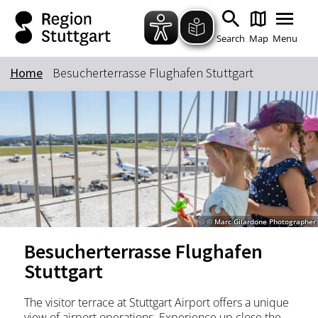
Zum Hauptinhalt springen
Zur Suche springen
Zur Hauptnavigation
Zum Footer springen
Search
Map
Menu
Home
Besucherterrasse Flughafen Stuttgart
Keyword
© © Marc Gilardone Photographer
Besucherterrasse Flughafen
Stuttgart
The visitor terrace at Stuttgart Airport offers a unique
view of airport operations. Experience up close the