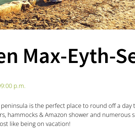
ten Max-Eyth-S
9:00 p.m.
peninsula is the perfect place to round off a day 
ers, hammocks & Amazon shower and numerous sea
ost like being on vacation!