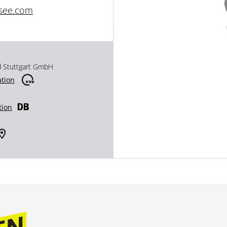
see.com
d Stuttgart GmbH
ation
tion