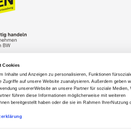
t Cookies
n Bureau
Picture Database
General terms and 
 Inhalte und Anzeigen zu personalisieren, Funktionen fürsozia
Cookies
Masthead
e Zugriffe auf unsere Website zuanalysieren. Außerdem geben w
rwendung unsererWebsite an unsere Partner für soziale Medien
rtner führen diese Informationen möglicherweise mit weiteren
nen bereitgestellt haben oder die sie im Rahmen IhrerNutzung 
zerklärung
, info@stuttgart-tourist.de
bnisregion-stuttgart.de are the official websites of the 