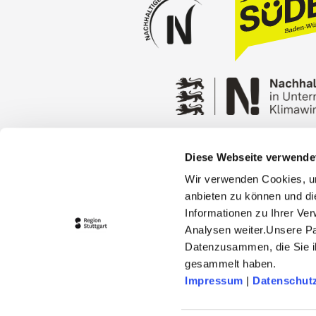
Diese Webseite verwende
Press
Stuttgart Conventio
Wir verwenden Cookies, um
Privacy policy
Contact
anbieten zu können und di
Informationen zu Ihrer Ve
Analysen weiter.Unsere Pa
Datenzusammen, die Sie ih
gesammelt haben.
Impressum
|
Datenschut
© 2026 Stuttgart-Marketing GmbH
stuttgart-tourist.de and www.erle