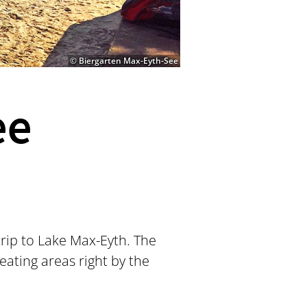
© Biergarten Max-Eyth-See
ee
trip to Lake Max-Eyth. The
ting areas right by the