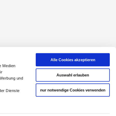
conditions
Alle Cookies akzeptieren
le Medien
ir
Auswahl erlauben
, Werbung und
nur notwendige Cookies verwenden
der Dienste
tourism partner of the state