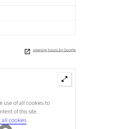
opening hours by Google
 use of all cookies to
tent of this site.
 all cookies