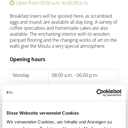
Open from 09:00 a.m. to 06:00 p.m.
Breakfast lovers will be spoiled here, as scrambled
eggs and muesli are available all day long. A variety of
coffee specialties and homemade cakes are also
available. The enchanting interior with its wooden
parquet flooring and the changing works of art on the
walls give the Moulu a very special atmosphere.
Opening hours
Monday
08:00 a.m. - 06:00 p.m.
Tuesday
08:00 a.m. - 06:00 p.m.
Wednesday
08:00 a.m. - 06:00 p.m.
Thursday
08:00 a.m. - 06:00 p.m.
Diese Webseite verwendet Cookies
Wir verwenden Cookies, um Inhalte und Anzeigen zu
Friday
08:00 a.m. - 06:00 p.m.