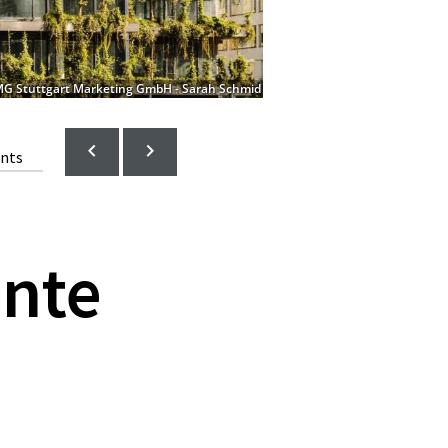
G Stuttgart Marketing GmbH - Sarah Schmid
ents
ünte