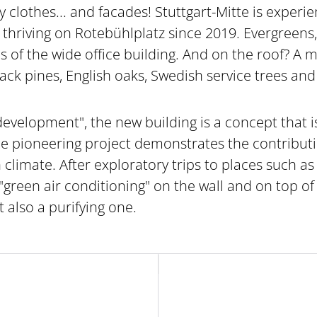
y clothes... and facades! Stuttgart-Mitte is experi
thriving on Rotebühlplatz since 2019. Evergreens,
s of the wide office building. And on the roof? A m
lack pines, English oaks, Swedish service trees a
 development", the new building is a concept that i
he pioneering project demonstrates the contribut
limate. After exploratory trips to places such as
green air conditioning" on the wall and on top of 
t also a purifying one.