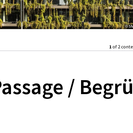
© SM
1
of 2 cont
assage / Begr