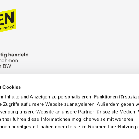
t Cookies
n Bureau
Picture Database
General terms and 
 Inhalte und Anzeigen zu personalisieren, Funktionen fürsozia
Cookies
Masthead
e Zugriffe auf unsere Website zuanalysieren. Außerdem geben w
rwendung unsererWebsite an unsere Partner für soziale Medien
rtner führen diese Informationen möglicherweise mit weiteren
nen bereitgestellt haben oder die sie im Rahmen IhrerNutzung 