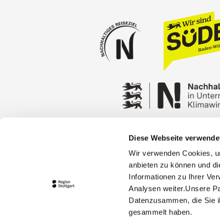
Diese Webseite verwende
Press
Stuttgart Conventio
Wir verwenden Cookies, um
Privacy policy
Contact
anbieten zu können und di
Informationen zu Ihrer Ve
Analysen weiter.Unsere Pa
Datenzusammen, die Sie ih
gesammelt haben.