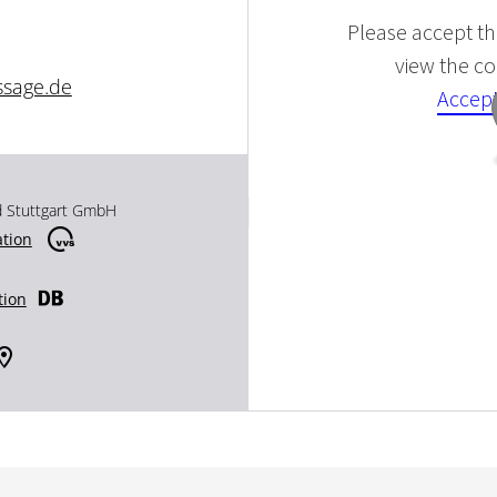
Please accept the
view the con
ssage.de
Accept
d Stuttgart GmbH
ation
tion