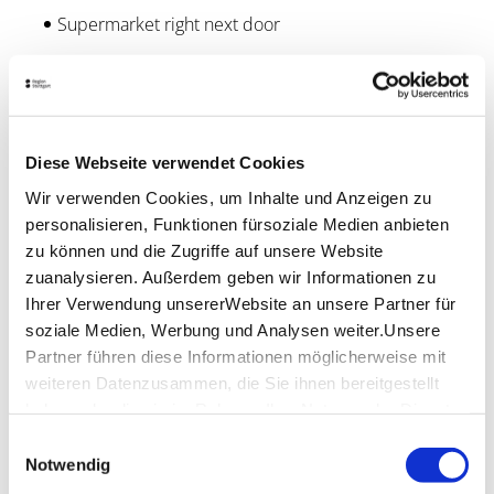
Supermarket right next door
Sanitary building, partly handicapped accessible
Family bathrooms
Diese Webseite verwendet Cookies
Washing machines, dryers
Wir verwenden Cookies, um Inhalte und Anzeigen zu
personalisieren, Funktionen fürsoziale Medien anbieten
Restaurants within a radius of 500 meters
zu können und die Zugriffe auf unsere Website
Children's playground
zuanalysieren. Außerdem geben wir Informationen zu
Ihrer Verwendung unsererWebsite an unsere Partner für
In summer: leisure pool with white water channel,
soziale Medien, Werbung und Analysen weiter.Unsere
rock island and 65 m slide (free admission from 2
Partner führen diese Informationen möglicherweise mit
nights in the camp)
weiteren Datenzusammen, die Sie ihnen bereitgestellt
haben oder die sie im Rahmen IhrerNutzung der Dienste
Table tennis
gesammelt haben.
Einwilligungsauswahl
Impressum
|
Datenschutzerklärung
Notwendig
Open all year round