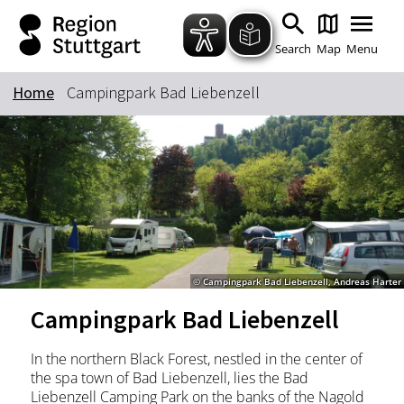
Zum Hauptinhalt springen
Zur Suche springen
Zur Hauptnavigation
Zum Footer springen
Search
Map
Menu
Home
Campingpark Bad Liebenzell
Keyword
© Campingpark Bad Liebenzell, Andreas Harter
Campingpark Bad Liebenzell
In the northern Black Forest, nestled in the center of
the spa town of Bad Liebenzell, lies the Bad
Liebenzell Camping Park on the banks of the Nagold