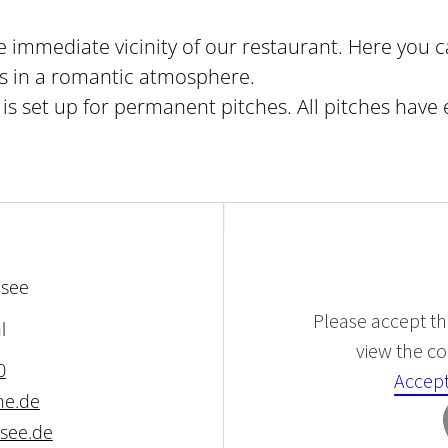
he immediate vicinity of our restaurant. Here you
nds in a romantic atmosphere.
is set up for permanent pitches. All pitches have e
dsee
Please accept the
l
view the con
0
Accept
ne.de
see.de