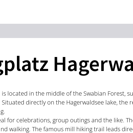
Zum Hauptinhalt springen
Zur Suche springen
Zur Hauptnavigation
Zum Footer springen
platz Hagerwa
is located in the middle of the Swabian Forest, su
 Situated directly on the Hagerwaldsee lake, the r
g.
l for celebrations, group outings and the like. The
nd walking. The famous mill hiking trail leads dire