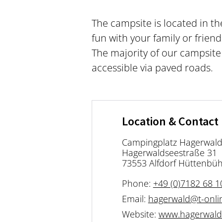
The campsite is located in t
fun with your family or frie
The majority of our campsite 
accessible via paved roads.
Location & Contact
Campingplatz Hagerwal
Hagerwaldseestraße 31
73553 Alfdorf Hüttenbüh
Phone:
+49 (0)7182 68 1
Email:
hagerwald@t-onli
Website:
www.hagerwald