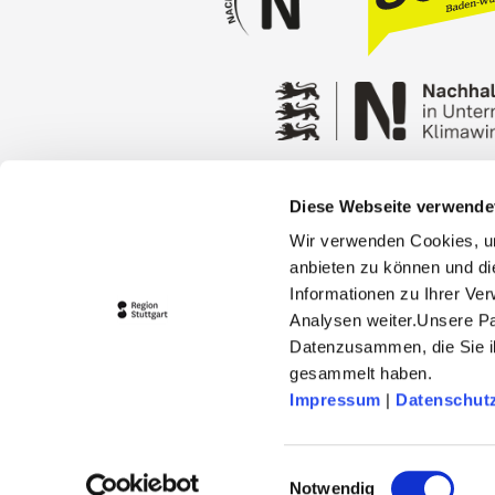
Diese Webseite verwende
Press
Stuttgart Conventio
Wir verwenden Cookies, um
Privacy policy
Contact
anbieten zu können und di
Informationen zu Ihrer Ve
Analysen weiter.Unsere Pa
Datenzusammen, die Sie ih
gesammelt haben.
Impressum
|
Datenschut
© 2026 Stuttgart-Marketing GmbH
stuttgart-tourist.de and www.erle
Einwilligungsauswahl
capital Stuttgart and the Regio 
Notwendig