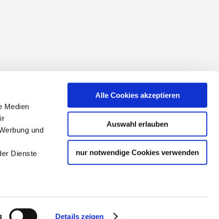
conditions
Alle Cookies akzeptieren
le Medien
ir
Auswahl erlauben
, Werbung und
nur notwendige Cookies verwenden
der Dienste
tourism partner of the state
g
Details zeigen