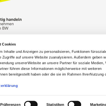
t Cookies
n Bureau
Picture Database
General terms and 
 Inhalte und Anzeigen zu personalisieren, Funktionen fürsozia
Cookies
Masthead
e Zugriffe auf unsere Website zuanalysieren. Außerdem geben w
rwendung unsererWebsite an unsere Partner für soziale Medien
rtner führen diese Informationen möglicherweise mit weiteren
nen bereitgestellt haben oder die sie im Rahmen IhrerNutzung 
zerklärung
, info@stuttgart-tourist.de
bnisregion-stuttgart.de are the official websites of the 
Stuttgart Marketing- und Tourismus GmbH.
Präferenzen
Statistiken
Marketin