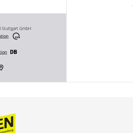
d Stuttgart GmbH
ation
tion