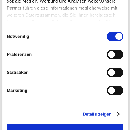
soziale Medien, Werbung und Analysen weiter.Unsere
Partner führen diese Informationen möglicherweise mit
weiteren Datenzusammen, die Sie ihnen bereitgestellt
haben oder die sie im Rahmen IhrerNutzung der Dienste
gesammelt haben.
Einwilligungsauswahl
Impressum
|
Datenschutzerklärung
Notwendig
Präferenzen
Statistiken
Marketing
Details zeigen