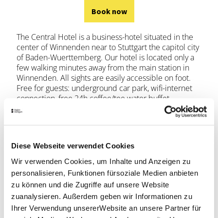
Book now
The Central Hotel is a business-hotel situated in the
center of Winnenden near to Stuttgart the capitol city
of Baden-Wuerttemberg. Our hotel is located only a
few walking minutes away from the main station in
Winnenden. All sights are easily accessible on foot.
Free for guests: underground car park, wifi-internet
connection, free 24h coffee/tee water buffet.
The nearby S-Bahn (city rail) station connects you to
Stuttgart in about 20 minutes and if your wish to use
your car the expressway B14 ensures fast links to the
city's exhibition grounds, congress center and airport.
Diese Webseite verwendet Cookies
Wir verwenden Cookies, um Inhalte und Anzeigen zu
Book now
personalisieren, Funktionen fürsoziale Medien anbieten
zu können und die Zugriffe auf unsere Website
zuanalysieren. Außerdem geben wir Informationen zu
Ihrer Verwendung unsererWebsite an unsere Partner für