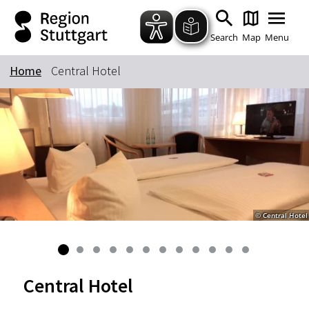
Zum Hauptinhalt springen
Zur Suche springen
Zur Hauptnavigation
Zum Footer springen
Search
Map
Menu
Home
Central Hotel
Keyword
© Central Hotel
Central Hotel