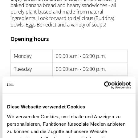
baked banana bread and hearty sandwiches - all
purely plant-based and made from natural
ingredients. Look forward to delicious (Buddha)
bowls, Eggs Benedict and a variety of soups!
Opening hours
Monday
09:00 a.m. - 06:00 p.m.
Tuesday
09:00 a.m. - 06:00 p.m.
Wednesday
09:00 a.m. - 06:00 p.m.
Thursday
09:00 a.m. - 06:00 p.m.
Diese Webseite verwendet Cookies
Friday
09:00 a.m. - 06:00 p.m.
Wir verwenden Cookies, um Inhalte und Anzeigen zu
Saturday
09:00 a.m. - 06:00 p.m.
personalisieren, Funktionen fürsoziale Medien anbieten
zu können und die Zugriffe auf unsere Website
Sunday
09:00 a.m. - 06:00 p.m.