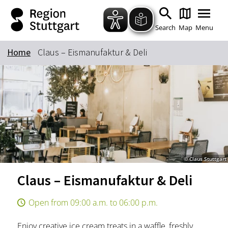
Zum Hauptinhalt springen
Zur Suche springen
Zur Hauptnavigation
Zum Footer springen
Search
Map
Menu
Home
Claus – Eismanufaktur & Deli
Keyword
© Claus Stuttgart
Claus – Eismanufaktur & Deli
Open from 09:00 a.m. to 06:00 p.m.
Enjoy creative ice cream treats in a waffle, freshly