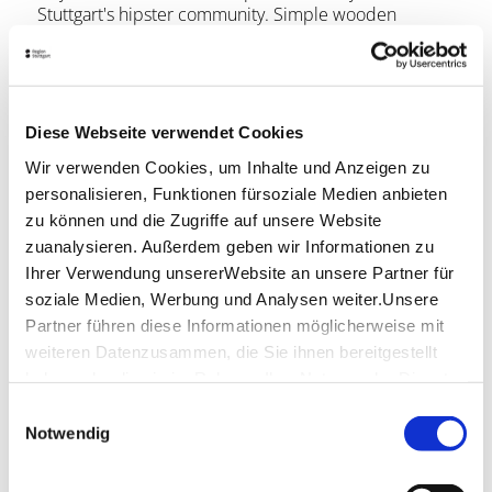
Stuttgart's hipster community. Simple wooden
furniture and a lack of decorative frills focus on what
should find its way into our mouths. The homemade
cakes, sandwiches and sodas look as fantastic as they
taste.
Diese Webseite verwendet Cookies
Location & Contact
Wir verwenden Cookies, um Inhalte und Anzeigen zu
Condesa
personalisieren, Funktionen fürsoziale Medien anbieten
Marienplatz 11
zu können und die Zugriffe auf unsere Website
70178 Stuttgart
zuanalysieren. Außerdem geben wir Informationen zu
Ihrer Verwendung unsererWebsite an unsere Partner für
Website:
www.facebook.com
soziale Medien, Werbung und Analysen weiter.Unsere
Partner führen diese Informationen möglicherweise mit
weiteren Datenzusammen, die Sie ihnen bereitgestellt
Plan your trip
haben oder die sie im Rahmen IhrerNutzung der Dienste
Verkehrs- und Tarifverbund Stuttgart GmbH
gesammelt haben.
Einwilligungsauswahl
VVS timetable information
Impressum
|
Datenschutzerklärung
Notwendig
Deutsche Bahn AG
DB timetable information