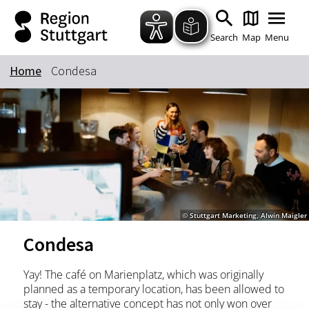
Zum Hauptinhalt springen
Zur Suche springen
Zur Hauptnavigation
Zum Footer springen
Search
Map
Menu
Home
Condesa
Keyword
© Stuttgart Marketing, Alwin Maigler
Condesa
Yay! The café on Marienplatz, which was originally
planned as a temporary location, has been allowed to
stay - the alternative concept has not only won over