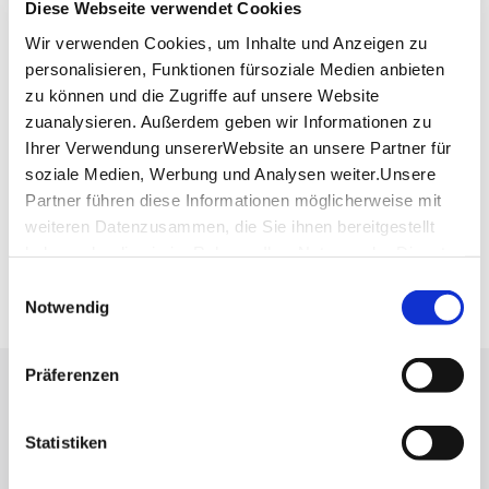
Diese Webseite verwendet Cookies
Website:
www.ristorante-daluisa.de
Wir verwenden Cookies, um Inhalte und Anzeigen zu
personalisieren, Funktionen fürsoziale Medien anbieten
zu können und die Zugriffe auf unsere Website
Plan your trip
zuanalysieren. Außerdem geben wir Informationen zu
Verkehrs- und Tarifverbund Stuttgart GmbH
Ihrer Verwendung unsererWebsite an unsere Partner für
VVS timetable information
soziale Medien, Werbung und Analysen weiter.Unsere
Deutsche Bahn AG
Partner führen diese Informationen möglicherweise mit
DB timetable information
weiteren Datenzusammen, die Sie ihnen bereitgestellt
haben oder die sie im Rahmen IhrerNutzung der Dienste
Google Maps
gesammelt haben.
Google Maps Route
Einwilligungsauswahl
Impressum
|
Datenschutzerklärung
Notwendig
Präferenzen
Press
Stuttgart Convention Bureau
Statistiken
Picture Database