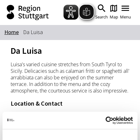
Zum Hauptinhalt springen
Zur Suche springen
Zur Hauptnavigation
Zum Footer springen
Search
Map
Menu
Home
Da Luisa
Keyword
Da Luisa
Luisa's varied cuisine stretches from South Tyrol to
Sicily. Delicacies such as calamari fritti or spaghetti all'
arrabbiata can also be enjoyed on the summer
terrace. In addition to the menu and the cozy
atmosphere, the courteous service is also impressive.
Location & Contact
Da Luisa
Talstr. 52
70188 Stuttgart
Phone:
0711/470 55 14