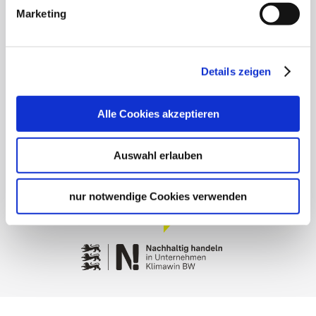
General terms and conditions
Marketing
Privacy policy
Contact
Cookies
Details zeigen
Masthead
Alle Cookies akzeptieren
Auswahl erlauben
nur notwendige Cookies verwenden