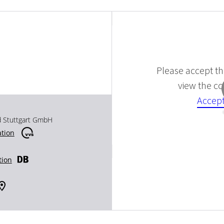
Please accept the
view the con
Accept
d Stuttgart GmbH
ation
tion