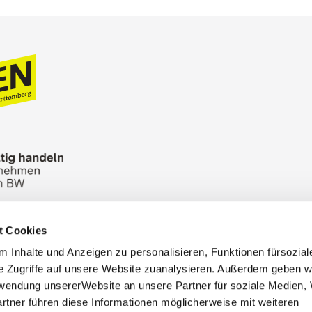
t Cookies
n Bureau
Picture Database
General terms and 
 Inhalte und Anzeigen zu personalisieren, Funktionen fürsozia
Cookies
Masthead
e Zugriffe auf unsere Website zuanalysieren. Außerdem geben w
rwendung unsererWebsite an unsere Partner für soziale Medien
rtner führen diese Informationen möglicherweise mit weiteren