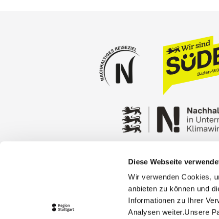
Diese Webseite verwende
Press
Stuttgart Conventio
Wir verwenden Cookies, um
Privacy policy
Contact
anbieten zu können und di
Informationen zu Ihrer Ve
Analysen weiter.Unsere Pa