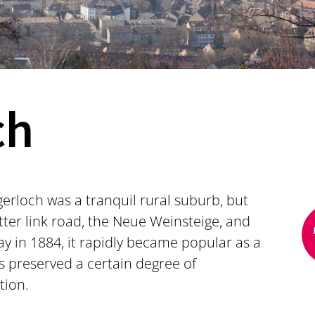
ch
erloch was a tranquil rural suburb, but
tter link road, the Neue Weinsteige, and
ay in 1884, it rapidly became popular as a
as preserved a certain degree of
tion.