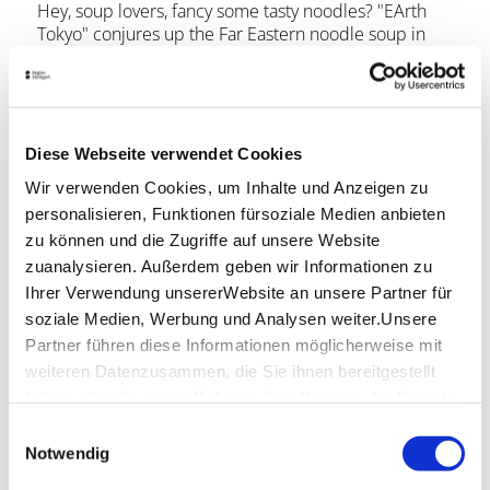
Hey, soup lovers, fancy some tasty noodles? "EArth
Tokyo" conjures up the Far Eastern noodle soup in
style in the Stuttgart cauldron. The Japanese
restaurant serves ramen with fifteen different flavors
and various toppings. In keeping with the motto
"Thank you, earth", only fresh ingredients are used in
the dishes.
Diese Webseite verwendet Cookies
Wir verwenden Cookies, um Inhalte und Anzeigen zu
Location & Contact
personalisieren, Funktionen fürsoziale Medien anbieten
Earth Tokyo Holdings GmbH
zu können und die Zugriffe auf unsere Website
Rotebühlpl. 20
zuanalysieren. Außerdem geben wir Informationen zu
70173 Stuttgart
Ihrer Verwendung unsererWebsite an unsere Partner für
Website:
earth-tokyo.de
soziale Medien, Werbung und Analysen weiter.Unsere
Partner führen diese Informationen möglicherweise mit
weiteren Datenzusammen, die Sie ihnen bereitgestellt
haben oder die sie im Rahmen IhrerNutzung der Dienste
Plan your trip
gesammelt haben.
Verkehrs- und Tarifverbund Stuttgart GmbH
Einwilligungsauswahl
Impressum
|
Datenschutzerklärung
VVS timetable information
Notwendig
Deutsche Bahn AG