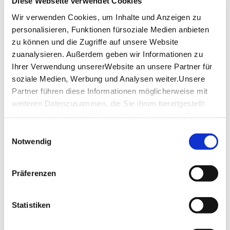
Diese Webseite verwendet Cookies
Wir verwenden Cookies, um Inhalte und Anzeigen zu
Tuesday
10:00 a.m. - 10:00 p.m.
personalisieren, Funktionen fürsoziale Medien anbieten
Wednesday
10:00 a.m. - 10:00 p.m.
zu können und die Zugriffe auf unsere Website
zuanalysieren. Außerdem geben wir Informationen zu
Thursday
10:00 a.m. - 10:00 p.m.
Ihrer Verwendung unsererWebsite an unsere Partner für
soziale Medien, Werbung und Analysen weiter.Unsere
Friday
10:00 a.m. - 10:00 p.m.
Partner führen diese Informationen möglicherweise mit
weiteren Datenzusammen, die Sie ihnen bereitgestellt
Saturday
10:00 a.m. - 10:00 p.m.
haben oder die sie im Rahmen IhrerNutzung der Dienste
Sunday
10:00 a.m. - 10:00 p.m.
gesammelt haben.
Einwilligungsauswahl
Impressum
|
Datenschutzerklärung
Notwendig
opening hours by Google
Präferenzen
Location & Contact
Energetic life Café
Statistiken
Schulstraße 8
70173 Stuttgart