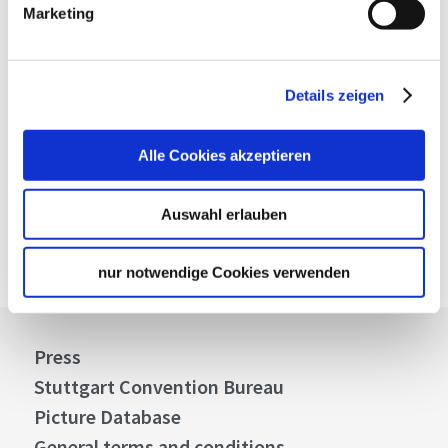
Marketing
Website:
www.energeticlife-enjoy.com
Plan your trip
Details zeigen
Verkehrs- und Tarifverbund Stuttgart GmbH
VVS timetable information
Alle Cookies akzeptieren
Deutsche Bahn AG
DB timetable information
Auswahl erlauben
Google Maps
Google Maps Route
nur notwendige Cookies verwenden
Press
Stuttgart Convention Bureau
Picture Database
General terms and conditions