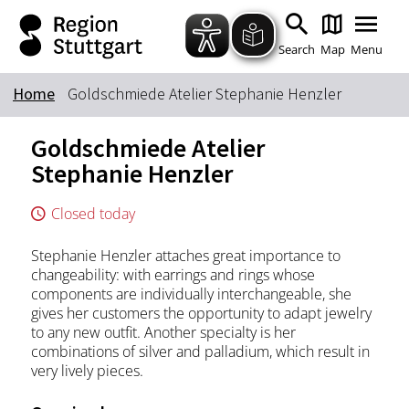
Zum Hauptinhalt springen
Zur Suche springen
Zur Hauptnavigation
Zum Footer springen
Search
Map
Menu
Home
Goldschmiede Atelier Stephanie Henzler
Keyword
Goldschmiede Atelier
Stephanie Henzler
Closed today
Stephanie Henzler attaches great importance to
changeability: with earrings and rings whose
components are individually interchangeable, she
gives her customers the opportunity to adapt jewelry
to any new outfit. Another specialty is her
combinations of silver and palladium, which result in
very lively pieces.