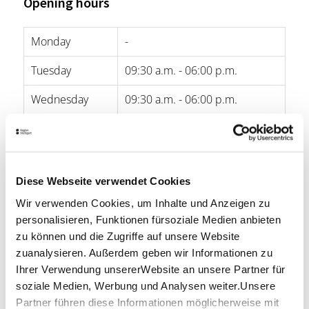
Opening hours
Monday
-
Tuesday
09:30 a.m. - 06:00 p.m.
Wednesday
09:30 a.m. - 06:00 p.m.
Thursday
09:30 a.m. - 06:00 p.m.
Friday
09:30 a.m. - 06:00 p.m.
Diese Webseite verwendet Cookies
Saturday
09:30 a.m. - 02:00 p.m.
Wir verwenden Cookies, um Inhalte und Anzeigen zu
Sunday
-
personalisieren, Funktionen fürsoziale Medien anbieten
zu können und die Zugriffe auf unsere Website
Location & Contact
zuanalysieren. Außerdem geben wir Informationen zu
Ihrer Verwendung unsererWebsite an unsere Partner für
Goldschmiede Atelier Stephanie Henzler
soziale Medien, Werbung und Analysen weiter.Unsere
Alleenstraße 29
Partner führen diese Informationen möglicherweise mit
72622 Nürtingen