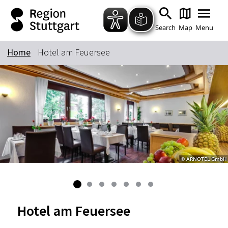
Zum Hauptinhalt springen
Zur Suche springen
Zur Hauptnavigation
Zum Footer springen
Search
Map
Menu
Home
Hotel am Feuersee
Keyword
© ARNOTEL GmbH
Hotel am Feuersee