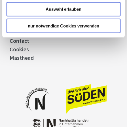
Stuttgart Convention Bureau
Auswahl erlauben
Picture Database
General terms and conditions
nur notwendige Cookies verwenden
Privacy policy
Contact
Cookies
Masthead