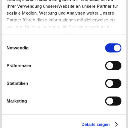
Ihrer Verwendung unsererWebsite an unsere Partner für
soziale Medien, Werbung und Analysen weiter.Unsere
Partner führen diese Informationen möglicherweise mit
weiteren Datenzusammen, die Sie ihnen bereitgestellt
haben oder die sie im Rahmen IhrerNutzung der Dienste
gesammelt haben.
Einwilligungsauswahl
Impressum
|
Datenschutzerklärung
Notwendig
Präferenzen
Statistiken
Marketing
Details zeigen