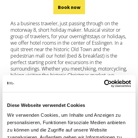
Book now
As a business traveler, just passing through on the
motorway 8, short holiday maker. Musical visitor or
group of travelers, for your overnightstays or holidays,
we offer hotel rooms in the center of Esslingen. In a
quit street near the historic Old Town and the
pedestrian mall our hotel (bed & breakfast) is the
perfect starting point for excursions in the
surroundings. Whether you meet,hiking, motorcycling,
biking, visiting the historic Christmas market, we
support you with knowledgeable tips of the region.
All rooms have flat screenTV, free Wi-Fi, bathroom
with shower/bathtub and WC and are comfortably
equipped. The extended breakfast buffet offers fresh
Diese Webseite verwendet Cookies
and hearty products from the region, so you can start
your day strengthened.
Wir verwenden Cookies, um Inhalte und Anzeigen zu
personalisieren, Funktionen fürsoziale Medien anbieten
zu können und die Zugriffe auf unsere Website
Book now
zuanalysieren. Außerdem geben wir Informationen zu