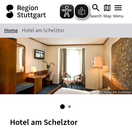
Zum Hauptinhalt springen
Zur Suche springen
Zur Hauptnavigation
Zum Footer springen
Search
Map
Menu
Home
Hotel am Schelztor
Keyword
© Hotel am Schelztor
Hotel am Schelztor