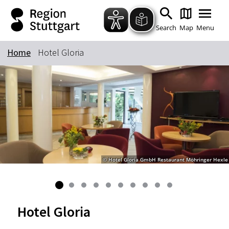
Zum Hauptinhalt springen
Zur Suche springen
Zur Hauptnavigation
Zum Footer springen
Search
Map
Menu
Home
Hotel Gloria
Keyword
© Hotel Gloria GmbH Restaurant Möhringer Hexle
Hotel Gloria