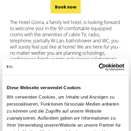
Book now
The Hotel Gloria, a family led hotel, is looking forward
to welcome you! In the 90 comfortable equipped
rooms with the amenities of cable TV, radio,
telephone, partially W-Lan, bath/shower and WC, you
will surely feel just like at home! We are here for you -
no matter wether you are planning schoolings,
conferences, family events or business celebrations -
we are greatly prepared! Our hotel is only 10 minutes
walking distance away from the SI-Centrum and only
7 km away from the New Exhibition Center nearby
the airport.
Diese Webseite verwendet Cookies
Wir verwenden Cookies, um Inhalte und Anzeigen zu
Book now
personalisieren, Funktionen fürsoziale Medien anbieten
zu können und die Zugriffe auf unsere Website
zuanalysieren. Außerdem geben wir Informationen zu
Ihrer Verwendung unsererWebsite an unsere Partner für