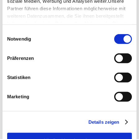
soziale Medien, Werbung und Analysen weiter.Unsere
Partner führen diese Informationen möglicherweise mit
weiteren Datenzusammen, die Sie ihnen bereitgestellt
haben oder die sie im Rahmen IhrerNutzung der Dienste
gesammelt haben.
Einwilligungsauswahl
Impressum
|
Datenschutzerklärung
Notwendig
Präferenzen
Statistiken
Marketing
Details zeigen