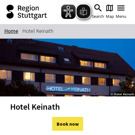
Zum Hauptinhalt springen
Zur Suche springen
Zur Hauptnavigation
Zum Footer springen
Search
Map
Menu
Home
Hotel Keinath
Keyword
© Hotel Keinath
Hotel Keinath
Book now