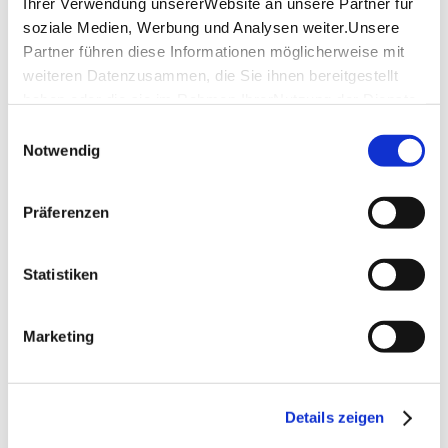
Ihrer Verwendung unsererWebsite an unsere Partner für
soziale Medien, Werbung und Analysen weiter.Unsere
Partner führen diese Informationen möglicherweise mit
weiteren Datenzusammen, die Sie ihnen bereitgestellt
haben oder die sie im Rahmen IhrerNutzung der Dienste
gesammelt haben.
Einwilligungsauswahl
Impressum
|
Datenschutzerklärung
Notwendig
Präferenzen
Statistiken
Marketing
Details zeigen