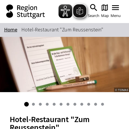
Zum Hauptinhalt springen
Zur Suche springen
Zur Hauptnavigation
Zum Footer springen
Search
Map
Menu
Home
Hotel-Restaurant "Zum Reussenstein"
Keyword
© TOMAS
Hotel-Restaurant "Zum
Reussenstein"