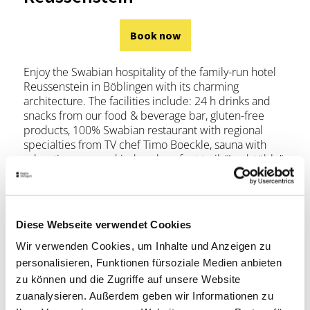
Book now
Enjoy the Swabian hospitality of the family-run hotel
Reussenstein in Böblingen with its charming
architecture. The facilities include: 24 h drinks and
snacks from our food & beverage bar, gluten-free
products, 100% Swabian restaurant with regional
specialties from TV chef Timo Boeckle, sauna with
relaxation area and indoor-barefoot trail, “Jagdstüble”
with shooting cinema and, of course, free
ungerground parking. The rooms are equipped with
free wireless LAN, flatscreen sat TV, telephone and
bathroom with complimentary toiletries. The family
Diese Webseite verwendet Cookies
rooms are equipped with sofa beds in addition.
Wir verwenden Cookies, um Inhalte und Anzeigen zu
personalisieren, Funktionen fürsoziale Medien anbieten
Book now
zu können und die Zugriffe auf unsere Website
zuanalysieren. Außerdem geben wir Informationen zu